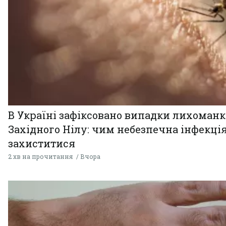
В Україні зафіксовано випадки лихоман
Західного Нілу: чим небезпечна інфекція
захиститися
2 хв на прочитання
Вчора