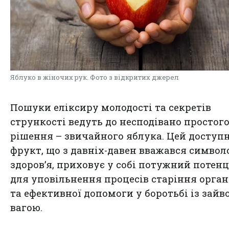
Яблуко в жіночих рук. Фото з відкритих джерел
Пошуки еліксиру молодості та секретів
стрункості ведуть до несподівано простог
рішення – звичайного яблука. Цей доступ
фрукт, що з давніх-давен вважався симво
здоров’я, приховує у собі потужний потенц
для уповільнення процесів старіння орга
та ефективної допомоги у боротьбі із зайв
вагою.