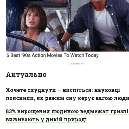
Актуально
Хочете схуднути — виспіться: науковці
пояснили, як режим сну керує вагою люд
83% вирощених людиною ведмежат гризлі
виживають у дикій природі