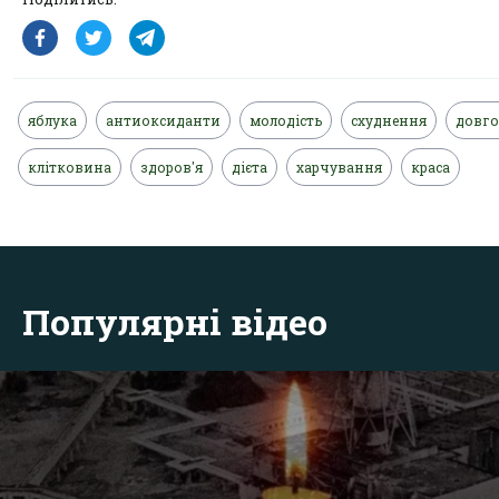
яблука
антиоксиданти
молодість
схуднення
довго
клітковина
здоров'я
дієта
харчування
краса
Популярні відео