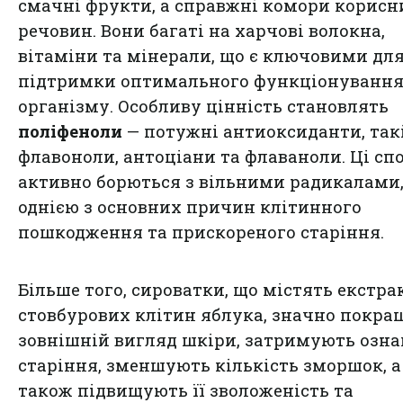
смачні фрукти, а справжні комори корисн
речовин. Вони багаті на харчові волокна,
вітаміни та мінерали, що є ключовими дл
підтримки оптимального функціонуванн
організму. Особливу цінність становлять
поліфеноли
— потужні антиоксиданти, так
флавоноли, антоціани та флаваноли. Ці сп
активно борються з вільними радикалами, 
однією з основних причин клітинного
пошкодження та прискореного старіння.
Більше того, сироватки, що містять екстра
стовбурових клітин яблука, значно покр
зовнішній вигляд шкіри, затримують озн
старіння, зменшують кількість зморшок, а
також підвищують її зволоженість та