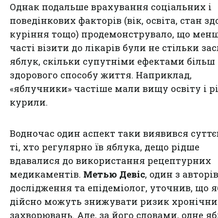
Однак подальше врахування соціальних і
поведінкових факторів (вік, освіта, стан здо
куріння тощо) продемонструвало, що мен
часті візити до лікарів були не стільки за
яблук, скільки супутніми ефектами більш
здорового способу життя. Наприклад,
«яблучники» частіше мали вищу освіту і р
курили.
Водночас один аспект таки виявився суттє
ті, хто регулярно їв яблука, дещо рідше
вдавалися до використання рецептурних
медикаментів.
Метью Девіс
, один з авторі
дослідження та епідеміолог, уточнив, що 
дійсно можуть знижувати ризик хронічни
захворювань. Але, за його словами, одне я