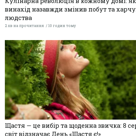
Кулінарна революція в кожному домі: як
винахід назавжди змінив побут та харч
людства
2 хв на прочитання
10 годин тому
Щастя — це вибір та щоденна звичка: 8 с
світ відзначає День «Щастя є!»