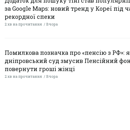
Додаток для пошуку тіні став популярн
за Google Maps: новий тренд у Кореї під ч
рекордної спеки
2 хв на прочитання
Вчора
Помилкова позначка про «пенсію з РФ»: я
дніпровський суд змусив Пенсійний фо
повернути гроші жінці
2 хв на прочитання
Вчора