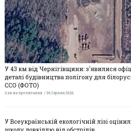
У 43 км від Чернігівщини: з'явилися офі
деталі будівництва полігону для білору
ССО (ФОТО)
2 хв на прочитання
06 Серпня 2026
У Всеукраїнській екологічній лізі оціни
шкоду довкіллю від обстрілів