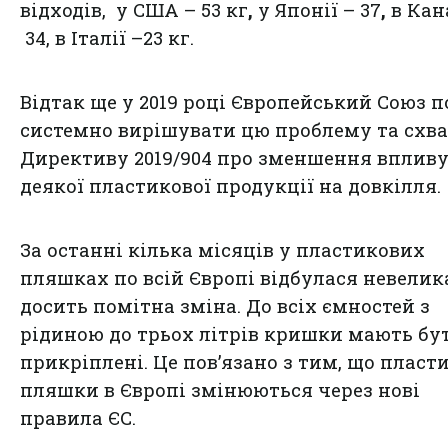
відходів, у США – 53 кг
,
у Японії – 37
,
в Кан
34, в Італії –23 кг.
Відтак ще у 2019 році Європейський Союз 
системно вирішувати цю проблему та схв
Директиву 2019/904 про зменшення вплив
деякої пластикової продукції на довкілля.
За останні кілька місяців у пластикових
пляшках по всій Європі відбулася невелика
досить помітна зміна. До всіх ємностей з
рідиною до трьох літрів кришки мають бу
прикріплені. Це пов’язано з тим, що пласт
пляшки в Європі змінюються через нові
правила ЄС.