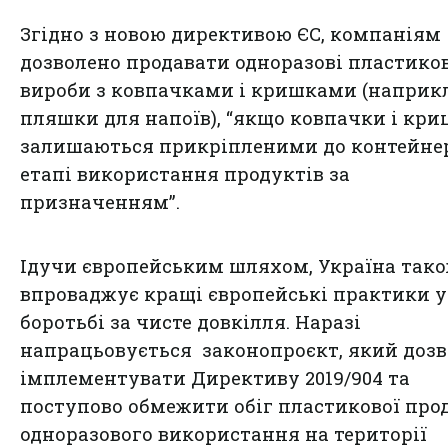
Згідно з новою директивою ЄС, компаніям
дозволено продавати одноразові пластико
вироби з ковпачками і кришками (наприк
пляшки для напоїв), “якщо ковпачки і кр
залишаються прикріпленими до контейнер
етапі використання продуктів за
призначенням”.
Ідучи європейським шляхом, Україна так
впроваджує кращі європейські практики у
боротьбі за чисте довкілля. Наразі
напрацьовується законопроєкт, який доз
імплементувати Директиву 2019/904 та
поступово обмежити обіг пластикової про
одноразового використання на території