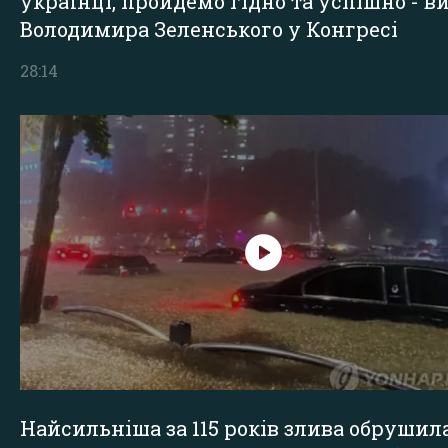
українці, пройдемо гідно та успішно - в
Володимира Зеленського у Конгресі
28:14
Найсильніша за 115 років злива обрушил