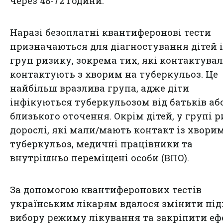
через 48-72 години.
Наразі безоплатні квантиферонові тести
призначаються для діагностування дітей і
груп ризику, зокрема тих, які контактува
контактують з хворим на туберкульоз. Це
найбільш вразлива група, адже діти
інфікуються туберкульозом від батьків аб
близького оточення. Окрім дітей, у групі 
дорослі, які мали/мають контакт із хвори
туберкульоз, медичні працівники та
внутрішньо переміщені особи (ВПО).
За допомогою квантиферонових тестів
українським лікарям вдалося змінити під
вибору режиму лікування та закріпити еф