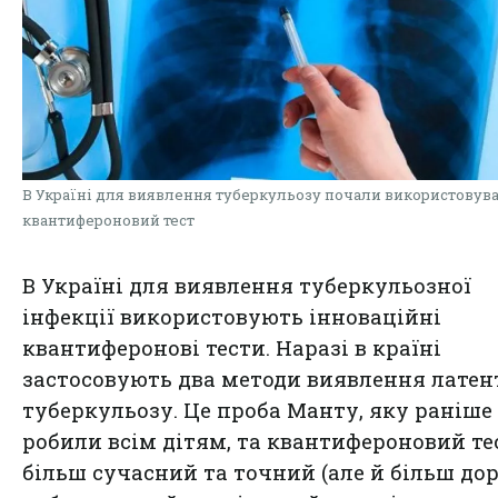
В Україні для виявлення туберкульозу почали використовув
квантифероновий тест
В Україні для виявлення туберкульозної
інфекції використовують інноваційні
квантиферонові тести. Наразі в країні
застосовують два методи виявлення латен
туберкульозу. Це проба Манту, яку раніше
робили всім дітям, та квантифероновий те
більш сучасний та точний (але й більш до