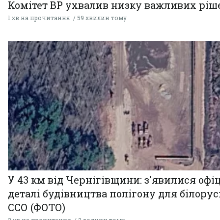
Комітет ВР ухвалив низку важливих ріш
1 хв на прочитання
59 хвилин тому
У 43 км від Чернігівщини: з'явилися офі
деталі будівництва полігону для білору
ССО (ФОТО)
2 хв на прочитання
2 години тому