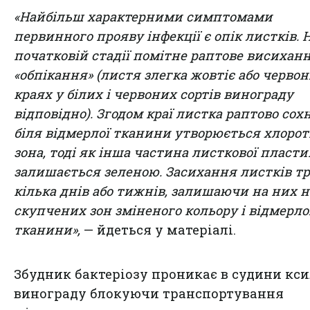
«Найбільш характерними симптомами
первинного прояву інфекції є опік листків. 
початковій стадії помітне раптове висиханн
«обпікання» (листя злегка жовтіє або червон
краях у білих і червоних сортів винограду
відповідно). Згодом краї листка раптово сох
біля відмерлої тканини утворюється хлоро
зона, тоді як інша частина листкової пласт
залишається зеленою. Засихання листків т
кілька днів або тижнів, залишаючи на них 
скупчених зон зміненого кольору і відмерло
тканини»,
— йдеться у матеріалі.
Збудник бактеріозу проникає в судини кс
винограду блокуючи транспортування