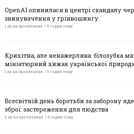
OpenAI опинилася в центрі скандалу чер
звинувачення у грінвошингу
1 хв на прочитання
5 годин тому
Крихітна, але ненажерлива: білозубка ма
мініатюрний хижак української природ
1 хв на прочитання
5 годин тому
Всесвітній день боротьби за заборону яд
зброї: застереження для людства
2 хв на прочитання
8 годин тому