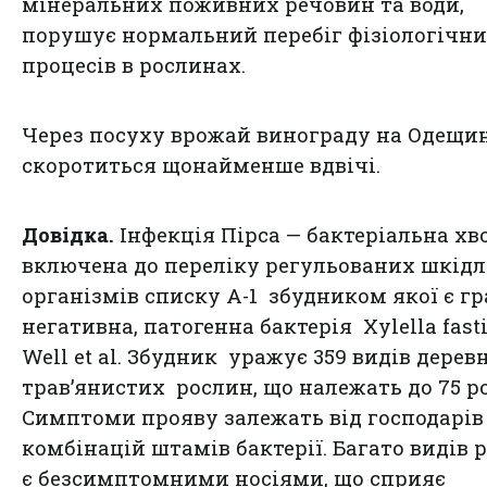
мінеральних поживних речовин та води,
порушує нормальний перебіг фізіологічн
процесів в рослинах.
Через посуху врожай винограду на Одещи
скоротиться щонайменше вдвічі.
Довідка.
Інфекція Пірса — бактеріальна хв
включена до переліку регульованих шкід
організмів списку А-1 збудником якої є гр
негативна, патогенна бактерія Xylella fast
Well et al. Збудник уражує 359 видів дерев
трав’янистих рослин, що належать до 75 р
Симптоми прояву залежать від господарів 
комбінацій штамів бактерії. Багато видів 
є безсимптомними носіями, що сприяє