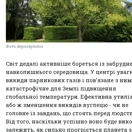
Фото depositphotos
Світ дедалі активніше бореться із забруд
навколишнього середовища. У центрі уваг
викиди парникових газів і пов'язане з ни
катастрофічне для Землі підвищення
глобальної температури. Ефективна утилі
або ж зменшення викидів вуглецю - чи не
головне із завдань, що стоять перед людст
Від того, наскільки успішно воно буде вик
залежить, як сильно прогріється планета з