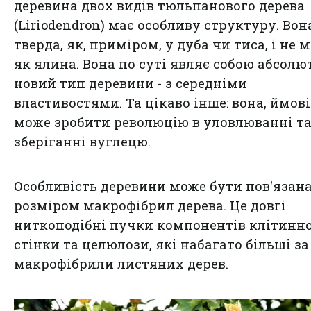
деревина двох видів тюльпанового дерева
(Liriodendron) має особливу структуру. Вон
тверда, як, приміром, у дуба чи тиса, і не м
як ялина. Вона по суті являє собою абсолю
новий тип деревини - з середніми
властивостями. Та цікаво інше: вона, ймові
може зробити революцію в уловлюванні т
зберіганні вуглецю.
Особливість деревини може бути пов'язана
розміром макрофібрил дерева. Це довгі
ниткоподібні пучки компонентів клітинно
стінки та целюлози, які набагато більші за
макрофібрили листяних дерев.