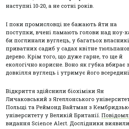
наступні 10-20, а не сотні років.
І поки промисловці не бажають йти на
поступки, вчені ламають голови над ноу-ха
би поглинали вуглець, у багатьох власник
приватних садиб у садах квітне тюльпано
дерево. Крім того, що дуже гарне, то ще й
екологічно корисне. Воно як губка вбирає 
довкілля вуглець і утримує його всередині
Відкриття здійснили біохіміки Ян
Личаковський з Ягеллонського університет
Польщі та Реймонд Вайтман з Кембридзьк
університету у Великій Британії.
Повідомл
видання Science Alert. Дослідники виявили