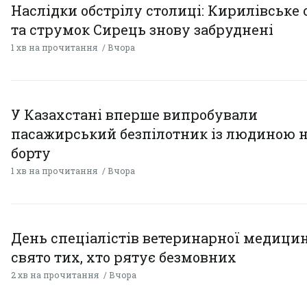
Наслідки обстрілу столиці: Кирилівське 
та струмок Сирець знову забруднені
1 хв на прочитання
Вчора
У Казахстані вперше випробували
пасажирський безпілотник із людиною 
борту
1 хв на прочитання
Вчора
День спеціалістів ветеринарної медицин
свято тих, хто рятує безмовних
2 хв на прочитання
Вчора