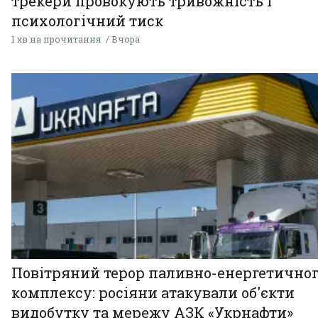
трекери провокують тривожність і
психологічний тиск
1 хв на прочитання
Вчора
Повітряний терор паливно-енергетично
комплексу: росіяни атакували об'єкти
видобутку та мережу АЗК «Укрнафти»