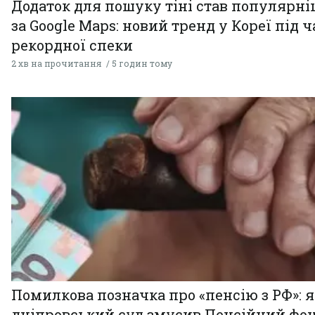
Додаток для пошуку тіні став популярн
за Google Maps: новий тренд у Кореї під ч
рекордної спеки
2 хв на прочитання
5 годин тому
Помилкова позначка про «пенсію з РФ»: я
дніпровський суд змусив Пенсійний фо