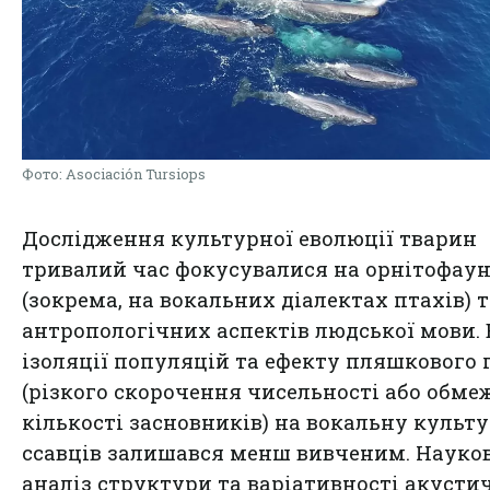
Фото: Asociación Tursiops
Дослідження культурної еволюції тварин
тривалий час фокусувалися на орнітофаун
(зокрема, на вокальних діалектах птахів) т
антропологічних аспектів людської мови.
ізоляції популяцій та ефекту пляшкового 
(різкого скорочення чисельності або обме
кількості засновників) на вокальну культ
ссавців залишався менш вивченим. Науко
аналіз структури та варіативності акусти