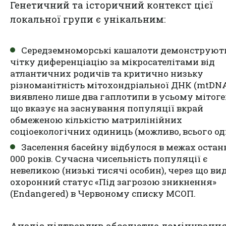
Генетичний та історичний контекст цієї
локальної групи є унікальним:
Середземноморські кашалоти демонструют
чітку диференціацію за мікросателітами від
атлантичних родичів та критично низьку
різноманітність мітохондріальної ДНК (mtDNA
виявлено лише два гаплотипи в усьому мітоге
що вказує на заснування популяції вкрай
обмеженою кількістю матрилінійних
соціоекологічних одиниць (можливо, всього од
Заселення басейну відбулося в межах останн
000 років. Сучасна чисельність популяції є
невеликою (низькі тисячі особин), через що ви
охоронний статус «Під загрозою зникнення»
(Endangered) в Червоному списку МСОП.
Аналіз підтвердив абсолютне домінування