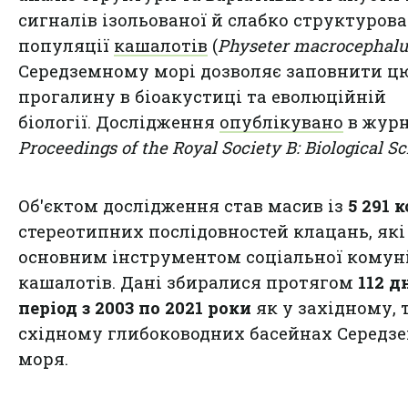
сигналів ізольованої й слабко структурова
популяції
кашалотів
(
Physeter macrocephalu
Середземному морі дозволяє заповнити ц
прогалину в біоакустиці та еволюційній
біології. Дослідження
опублікувано
в журн
Proceedings of the Royal Society B: Biological S
Об'єктом дослідження став масив із
5 291 
стереотипних послідовностей клацань, які
основним інструментом соціальної комуні
кашалотів. Дані збиралися протягом
112 д
період з 2003 по 2021 роки
як у західному, т
східному глибоководних басейнах Середз
моря.