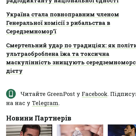
радіодиктанту національної єдності
Україна стала повноправним членом
Генеральної комісії з рибальства в
Середземномор’ї
Смертельний удар по традиціях: як політ
ультраоброблена їжа та токсична
маскулінність знищують середземномор
дієту
Читайте GreenPost у
Facebook
. Підпису
на нас у
Telegram
.