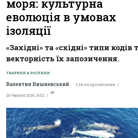
моря: культурна
еволюція в умовах
ізоляції
«Західні» та «східні» типи кодів 
векторність їх запозичення.
ТВАРИНИ & РОСЛИНИ
Валентин Вишневський
3 хв на прочитання
26 Червня 2026, 16:52