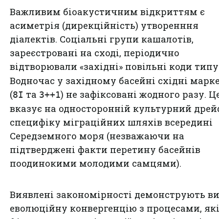
Важливим біоакустичним відкриттям є
асиметрія (дирекційність) утворенння
діалектів. Соціальні групи кашалотів,
зареєстровані на сході, періодично
відтворювали «західні» повільні коди тип
Водночас у західному басейні східні марк
(
та
) не зафіксовані жодного разу. Ц
8I
3++1
вказує на односторонній культурний дрей
специфіку міграційних шляхів всередині
Середземного моря (незважаючи на
підтверджені факти перетину басейнів
поодинокими молодими самцями).
Виявлені закономірності демонструють в
еволюційну конвергенцію з процесами, як