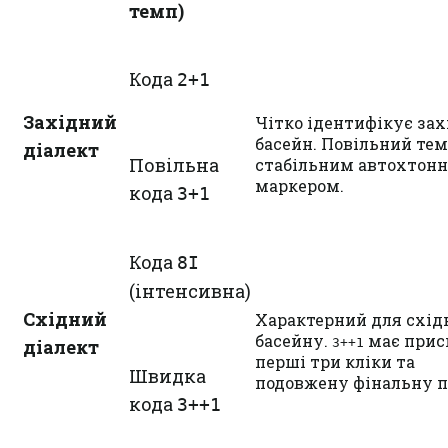
темп)
Кода
2+1
Західний
Чітко ідентифікує за
басейн. Повільний тем
діалект
Повільна
стабільним автохтон
маркером.
кода
3+1
Кода
8I
(інтенсивна)
Східний
Характерний для схід
басейну.
має прис
діалект
3++1
перші три кліки та
Швидка
подовжену фінальну п
кода
3++1