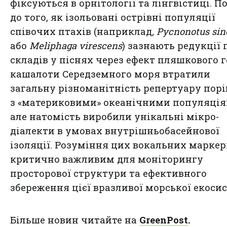
фіксуються в орнітології та лінгвістиці. П
до того, як ізольовані острівні популяції
співочих птахів (наприклад,
Pycnonotus sin
або
Meliphaga virescens
) зазнають редукції 
складів у піснях через ефект пляшкового г
кашалоти Середземного моря втратили
загальну різноманітність репертуару пор
з «материковими» океанічними популяція
але натомість виробили унікальні мікро-
діалекти в умовах внутрішньобасейнової
ізоляції. Розуміння цих вокальних маркері
критично важливим для моніторингу
просторової структури та ефективного
збереження цієї вразливої морської екоси
Більше новин читайте на
GreenPost
.