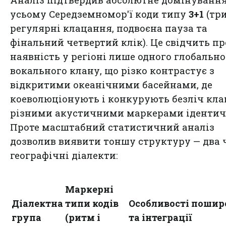
усьому Середземномор'ї коди типу
3+1
(тр
регулярні клацання, подвоєна пауза та
фінальний четвертий клік). Це свідчить пр
наявність у регіоні лише одного глобально
вокального клану, що різко контрастує з
відкритими океанічними басейнами, де
коеволюціонують і конкурують безліч клан
різними акустичними маркерами ідентичн
Проте масштабний статистичний аналіз
дозволив виявити тоншу структуру — два 
географічні діалекти:
Маркерні
Діалектна
типи кодів
Особливості пошир
група
(ритм і
та інтеграції