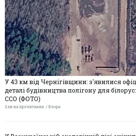
У 43 км від Чернігівщини: з'явилися офі
деталі будівництва полігону для білору
ССО (ФОТО)
2 хв на прочитання
Вчора