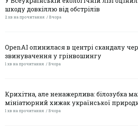
У Всеукраїнській екологічній лізі оціни
шкоду довкіллю від обстрілів
2 хв на прочитання
Вчора
OpenAI опинилася в центрі скандалу чер
звинувачення у грінвошингу
1 хв на прочитання
Вчора
Крихітна, але ненажерлива: білозубка ма
мініатюрний хижак української природ
1 хв на прочитання
Вчора