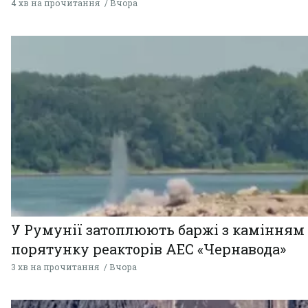
4 хв на прочитання
Вчора
У Румунії затоплюють баржі з камінням
порятунку реакторів АЕС «Чернавода»
3 хв на прочитання
Вчора