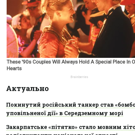
Актуально
Покинутий російський танкер став «бомб
уповільненої дії» в Середземному морі
Закарпатське «пітятко» стало мовним хіт