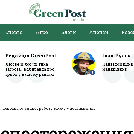
Енерго
Агро
Блоги
Анонси
Розс
Редакція GreenPost
Іван Русєв
Лісове м’ясо чи тиха
Найвідоміший 
загроза? Вся правда про
мандрівник
гриби у вашому раціоні
я непомітно змінює роботу мозку – дослідження
оспостереження