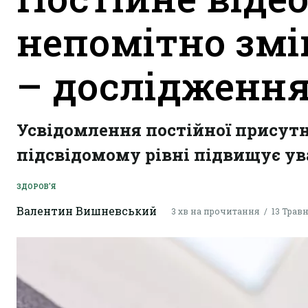
непомітно змі
– дослідженн
Усвідомлення постійної присутн
підсвідомому рівні підвищує ув
ЗДОРОВ'Я
Валентин Вишневський
3 хв на прочитання
13 Травн