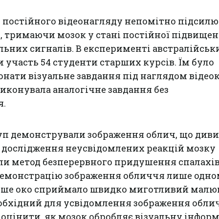
 постійного відеонагляду непомітно підсилю
, тримаючи мозок у стані постійної підвищен
альних сигналів. В експерименті австралійськ
и участь 54 студенти старших курсів. Їм було
нати візуальне завдання під наглядом відео
иконувала аналогічне завдання без
я.
уп демонстрували зображення облич, що див
я дослідження неусвідомлених реакцій мозку
ли метод безперервного придушення спалахів
демонстрацію зображення обличчя лише одно
 інше око сприймало швидко миготливий малю
обхідний для усвідомлення зображення обли
оцінити, як мозок обробляє візуальну інфор