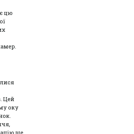
є цю
ої
их
камер.
илися
. Цей
му оку
нок.
ччя,
мацію ще