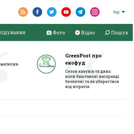
Укр
лідування
Фото
Відео
Пошук
GreenPost про
екофуд
метелик-
Сезон кавунів та динь:
коли баштанові насправді
безпечні та як уберегтися
від нітратів