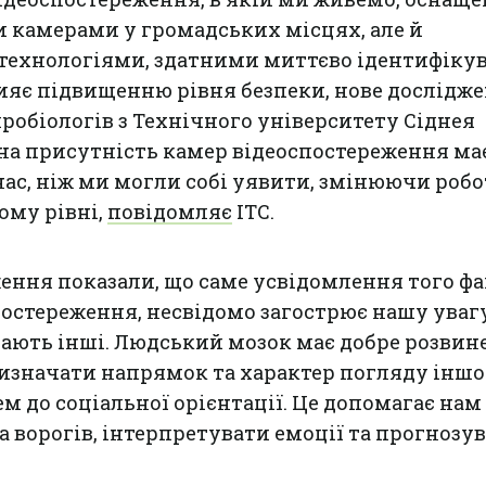
камерами у громадських місцях, але й
технологіями, здатними миттєво ідентифіку
прияє підвищенню рівня безпеки, нове дослідж
робіологів з Технічного університету Сіднея
на присутність камер відеоспостереження ма
ас, ніж ми могли собі уявити, змінюючи роб
ому рівні,
повідомляє
ITC.
ення показали, що саме усвідомлення того фа
постереження, несвідомо загострює нашу уваг
мають інші. Людський мозок має добре розвин
изначати напрямок та характер погляду іншо
м до соціальної орієнтації. Це допомагає нам
а ворогів, інтерпретувати емоції та прогнозу