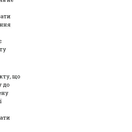
вати
ення
є
оту
кту, що
у до
ену
ї
вати