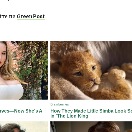
йте на
GreenPost
.