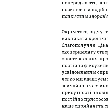
попереджають, що 
посилювати подібні
психічним здоров'
Окрім того, відчут
викликати хронічн
благополуччя. Ціка
експерименту стве
спостереження, про
постійно фіксуючис
усвідомленим спри
легко ми адаптуємо
звичайною частино
присутності на сві
постійно пристосов
наше сприйняття св