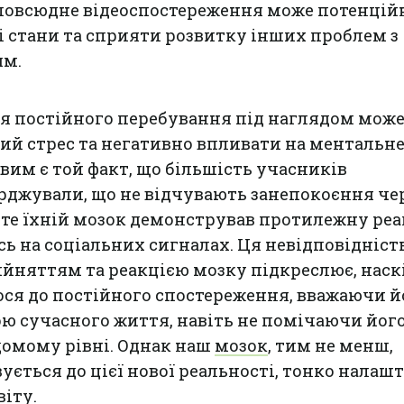
повсюдне відеоспостереження може потенцій
 стани та сприяти розвитку інших проблем з
ям.
тя постійного перебування під наглядом мож
ий стрес та негативно впливати на ментальн
вим є той факт, що більшість учасників
рджували, що не відчувають занепокоєння че
те їхній мозок демонстрував протилежну реа
ь на соціальних сигналах. Ця невідповідніст
йняттям та реакцією мозку підкреслює, наск
ся до постійного спостереження, вважаючи й
ю сучасного життя, навіть не помічаючи йог
домому рівні. Однак наш
мозок
, тим не менш,
ується до цієї нової реальності, тонко нала
іту.