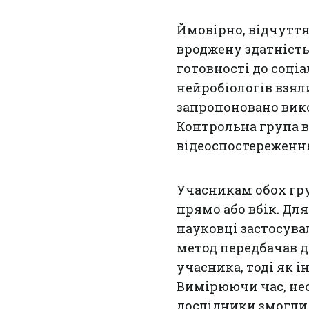
Ймовірно, відчуття
вроджену здатність
готовності до соці
нейробіологів взял
запропоновано вико
Контрольна група в
відеоспостереженн
Учасникам обох гр
прямо або вбік. Дл
науковці застосува
метод передбачав 
учасника, тоді як
Вимірюючи час, не
дослідники змогли 