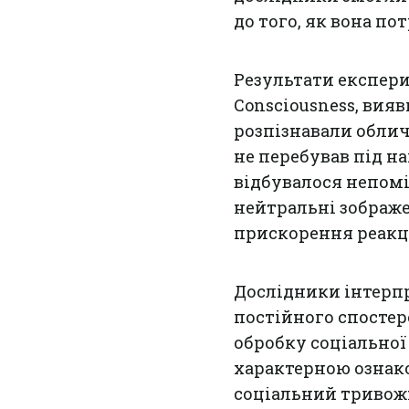
до того, як вона по
Результати експери
Consciousness, вия
розпізнавали облич
не перебував під н
відбувалося непомі
нейтральні зображе
прискорення реакці
Дослідники інтерпр
постійного спостер
обробку соціальної
характерною ознак
соціальний тривожни