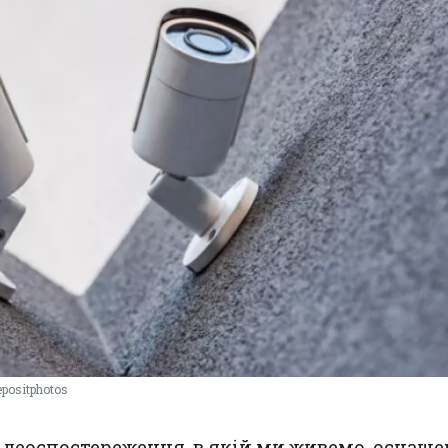
positphotos
ідеоспостереження, в якій ми живемо, оснаще