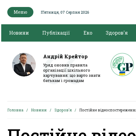
Меню
Пʼятниця, 07 Серпня 2026
Новини
Публікації
Еко
Здоров'я
Андрій Крейтор
Уряд оновив правила
організації шкільного
харчування: що варто знати
батькам і громадам
Головна
Новини
Здоров'я
Постійне відеоспостереженн
Постійне віде