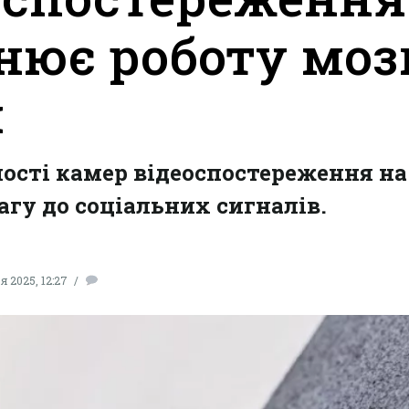
нює роботу моз
я
ості камер відеоспостереження на
агу до соціальних сигналів.
я 2025, 12:27