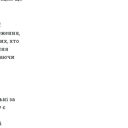
f
еження,
их, хто
ння
даючи
ьні за
 є
і