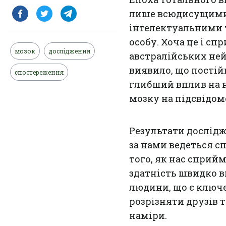
лише всюдисущими 
інтелектуальними 
особу. Хоча це і с
мозок
дослідження
австралійських ней
виявило, що постій
спостереження
глибший вплив на н
мозку на підсвідом
Результати дослідж
за нами ведеться с
того, як нас сприй
здатність швидко в
людини, що є ключе
розрізняти друзів т
наміри.