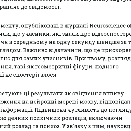
трапляє до свідомості.
менту, опубліковані в журналі Neuroscience o
вили, що учасники, які знали про відеоспостер
чя в середньому на одну секунду швидше за т
аглядом. Важливо відзначити, що це прискоре
тно для самих учасників. При цьому, розгля
ння, такі як геометричні фігури, жодного
ї не спостерігалося.
етують ці результати як свідчення впливу
еження на нейронні мережі мозку, відповідал
 інформації. Підвищена чутливість до погляду
ою деяких психічних розладів, включаючи
й розлад та психоз. У зв'язку з цим, науковц