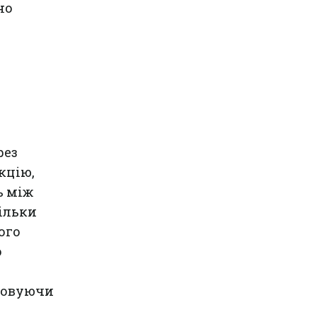
но
е
е
рез
кцію,
ь між
ільки
ого
о
штовуючи