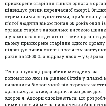
прискорене старіння тільки одного з орган
підвищує ризик передчасної смерті. Згідно
отриманими результатами, приблизно у к
п'ятої людини віком понад 50 років один із
органів старіє з аномально високою швидк
а у кожного шістдесятого таких органів дв
цьому прискорене старіння одного органу
підвищує ризик смерті протягом наступни
років на 20-50 %, а відразу двох — у 6,5 раза.
Тепер науковці розробили методику, за
допомогою якої за рівнем білків у плазмі
визначити біологічний вік окремих части
організму, а, отже, й оцінити загрози для
здоров'я. Автори сподіваються, що розроб
ними простий метод визначення біологіч