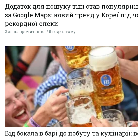
Додаток для пошуку тіні став популярн
за Google Maps: новий тренд у Кореї під ч
рекордної спеки
2 хв на прочитання
5 годин тому
Від бокала в барі до побуту та кулінарії: 