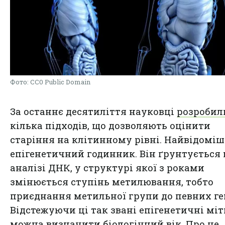
Фото: CC0 Public Domain
За останнє десятиліття науковці
розробил
кілька підходів, що дозволяють оцінити
старіння на клітинному рівні. Найвідомі
епігенетичний годинник. Він ґрунтується 
аналізі ДНК, у структурі якої з роками
змінюється ступінь метилювання, тобто
приєднання метильної групи до певних ген
Відстежуючи ці так звані епігенетичні міт
можна визначити біологічний вік. Про це