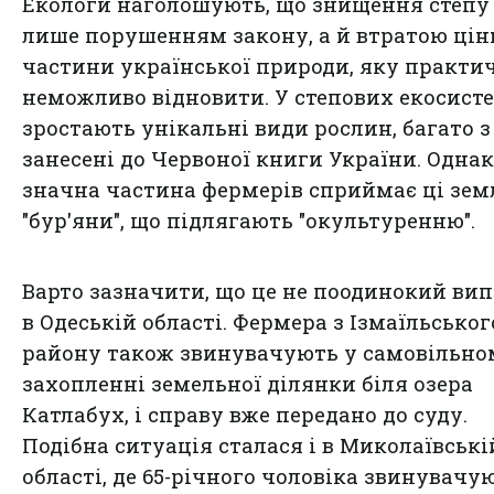
Екологи наголошують, що знищення степу 
лише порушенням закону, а й втратою цін
частини української природи, яку практи
неможливо відновити. У степових екосист
зростають унікальні види рослин, багато з
занесені до Червоної книги України. Однак
значна частина фермерів сприймає ці зем
"бур'яни", що підлягають "окультуренню".
Варто зазначити, що це не поодинокий ви
в Одеській області. Фермера з Ізмаїльськог
району також звинувачують у самовільно
захопленні земельної ділянки біля озера
Катлабух, і справу вже передано до суду.
Подібна ситуація сталася і в Миколаївські
області, де 65-річного чоловіка звинувачу