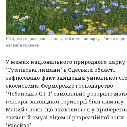
На Одещині розорано заповідний степ нацпарку: збитки пер
мільярд гривень
У межах національного природного парку
"Тузлівські лимани" в Одеській області
зафіксовано факт знищення унікальної ст
екосистеми. Фермерське господарство
"Чебаненко С.І.-1" самовільно розорало май
гектари заповідної території біля лиману
Малий Сасик, що знаходиться у прибережн
захисній смузі відомої рекреаційної зони
"Расєйка".