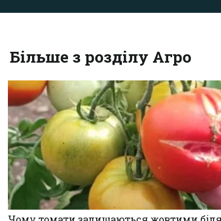
Більше з розділу Агро
Чому томати залишаються жовтими біл