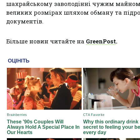
шахрайському заволодінні чужим майном
великих розмірах шляхом обману та підр
документів.
Більше новин читайте на
GreenPost
.