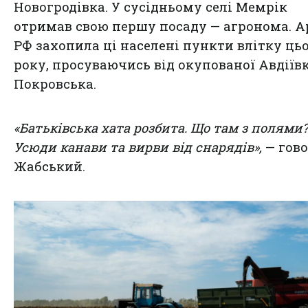
Новогродівка. У сусідньому селі Мемрік
отримав свою першу посаду — агронома. А
РФ захопила ці населені пункти влітку ць
року, просуваючись від окупованої Авдіїв
Покровська.
«Батьківська хата розбита. Що там з полями
Усюди канави та вирви від снарядів»,
— гов
Жабський.