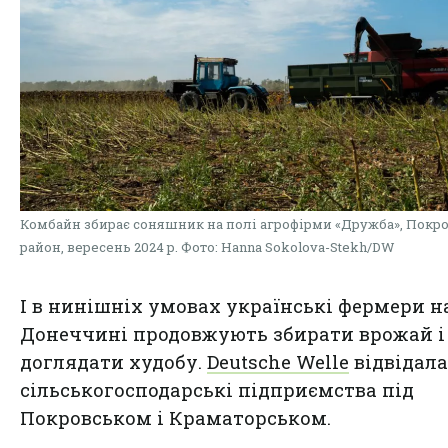
Комбайн збирає соняшник на полі агрофірми «Дружба», Покр
район, вересень 2024 р. Фото: Hanna Sokolova-Stekh/DW
І в нинішніх умовах українські фермери н
Донеччині продовжують збирати врожай і
доглядати худобу.
Deutsche Welle
відвідала
сільськогосподарські підприємства під
Покровськом і Краматорськом.