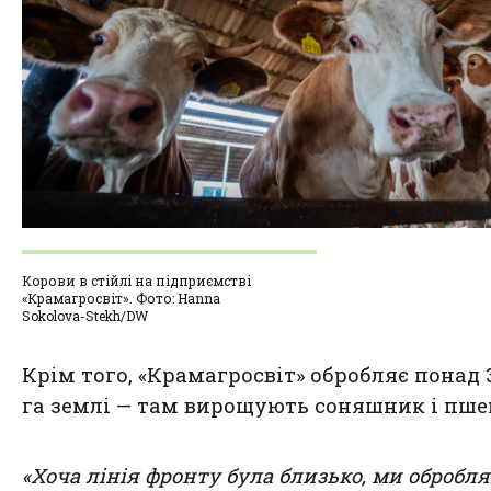
Корови в стійлі на підприємстві
«Крамагросвіт». Фото: Hanna
Sokolova-Stekh/DW
Крім того, «Крамагросвіт» обробляє понад 3
га землі — там вирощують соняшник і пш
«Хоча лінія фронту була близько, ми обробл