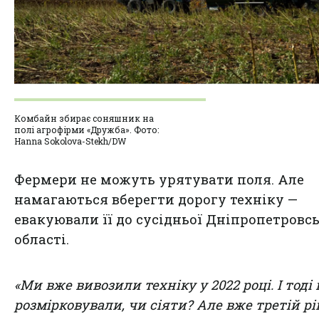
Комбайн збирає соняшник на
полі агрофірми «Дружба». Фото:
Hanna Sokolova-Stekh/DW
Фермери не можуть урятувати поля. Але
намагаються вберегти дорогу техніку —
евакуювали її до сусідньої Дніпропетровсь
області.
«Ми вже вивозили техніку у 2022 році. І тоді
розмірковували, чи сіяти? Але вже третій рі