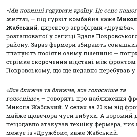
«Ми повинні годувати країну. Це сенс нашог
життя»,
— під гуркіт комбайна каже
Микол
Жабський
, директор агрофірми «Дружба»,
розташованої у селищі Вдале Покровськог
району. Зараз фермери збирають соняшник
планують посіяти озиму пшеницю — попр
стрімке скорочення відстані між фронтом 
Покровському, що ще недавно перебував у 
«Все ближче та ближче, все голосніше та
голосніше»,
— говорить про наближення фр
Микола Жабський. У селах за 20 км від фр
майже щовечора чути вибухи. А ворожий 
нещодавно атакував техніку фермера, чиє 
межує із «Дружбою», каже Жабський.