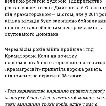
великою рогатою худобою. Підприємство
розташоване в селах Дмитрівка й Олексан
під Краматорськом — містом, яке у 2014 ро
кілька місяців було захоплено бойовикам
пізніше стало обласним центром замість
окупованого Донецька.
Через вісім років війна прийшла і під
Краматорськ. Коли на початку
повномасштабного вторгнення на територ
«Крамагросвіт» прилетіла ворожа ракета,
підприємство втратило 38 телят.
«Тоді керівництво вирішило продати худобу 
згорнути бізнес. Але в останній момент все
таки залишили трохи корів, адже у нас є