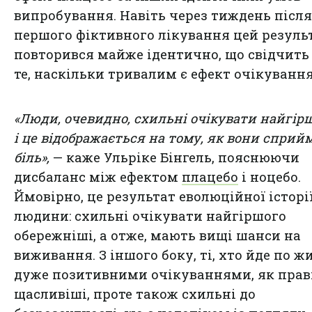
випробування. Навіть через тиждень після
першого фіктивного лікування цей резуль
повторився майже ідентично, що свідчить
те, наскільки тривалим є ефект очікування
«Люди, очевидно, схильні очікувати найгір
і це відображається на тому, як вони спри
біль»,
— каже Ульріке Бінгель, пояснюючи
дисбаланс між ефектом
плацебо
і ноцебо.
Ймовірно, це результат еволюційної історі
людини: схильні очікувати найгіршого
обережніші, а отже, мають вищі шанси на
виживання. З іншого боку, ті, хто йде по ж
дуже позитивними очікуваннями, як прав
щасливіші, проте також схильні до