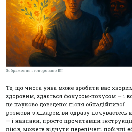
Зображення згенеровано ШІ
Те, що чиста уява може зробити вас хвори
здоровим, здається фокусом-покусом — і в
це науково доведено: після обнадійливої
розмови з лікарем ви одразу почуваєтесь 
— і навпаки, просто прочитавши інструкці
ліків, можете відчути перелічені побічні 