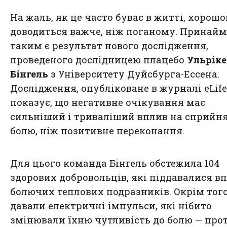
На жаль, як це часто буває в житті, хорош
доводиться важче, ніж поганому. Принайм
таким є результат нового дослідження,
проведеного дослідницею плацебо
Ульріке
Бінгель
з Університету Дуйсбурга-Ессена.
Дослідження, опубліковане в журналі eLife
показує, що негативне очікування має
сильніший і триваліший вплив на сприйн
болю, ніж позитивне переконання.
Для цього команда Бінгель обстежила 104
здорових добровольців, які піддавалися в
болючих теплових подразників. Окрім того
давали електричні імпульси, які нібито
змінювали їхню чутливість до болю — про