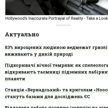
Актуально
83% вирощених людиною ведмежат гризлі
виживають у дикій природі
Підкорювачі вічної темряви: як спелеолог
відкривають таємниці підземних лабірин
планети
Станція «Вернадський» та криголам «Ноос
стануть базами для досліджень ЄС
Віддалена робота посилює ізоляцію та шк