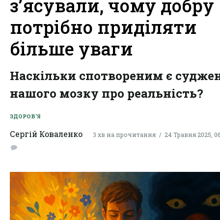
з’ясували, чому добру
потрібно приділяти
більше уваги
Наскільки спотвореним є судже
нашого мозку про реальність?
ЗДОРОВ'Я
Сергій Коваленко
3 хв на прочитання
24 Травня 2025, 06