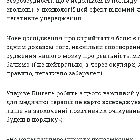
безрозсудності, що є недоліком із погляду
еволюції. У психології цей ефект відомий 
негативне упередження.
Нове дослідження про сприйняття болю є 
одним доказом того, наскільки спотворен
судження нашого мозку про реальність: м
бачимо її не нейтрально, а через окуляри, я
правило, негативно забарвлені.
Ульріке Бінгель робить з цього важливий 
для медичної терапії: не варто зосереджув
лише на заохоченні позитивних очікувань
будеш в порядку»).
«Не менш важливо уникати ненавмисних