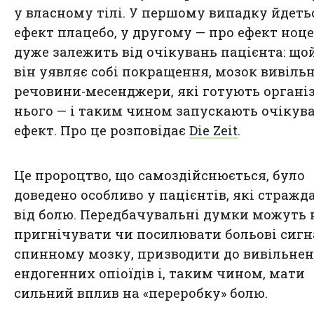
у власному тілі. У першому випадку йдеть
ефект плацебо, у другому — про ефект ноце
дуже залежить від очікувань пацієнта: що
він уявляє собі покращення, мозок вивіль
речовини-месенджери, які готують органі
нього — і таким чином запускають очікув
ефект. Про це розповідає
Die Zeit
.
Це пророцтво, що самоздійснюється, було
доведено особливо у пацієнтів, які стражд
від болю. Передбачувальні думки можуть 
пригнічувати чи посилювати больові сигн
спинному мозку, призводити до вивільне
ендогенних опіоїдів і, таким чином, мати
сильний вплив на «переробку» болю.