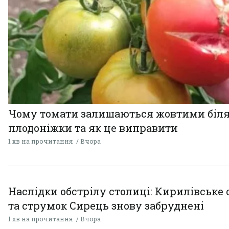
Чому томати залишаються жовтими біл
плодоніжки та як це виправити
1 хв на прочитання
Вчора
Наслідки обстрілу столиці: Кирилівське 
та струмок Сирець знову забруднені
1 хв на прочитання
Вчора