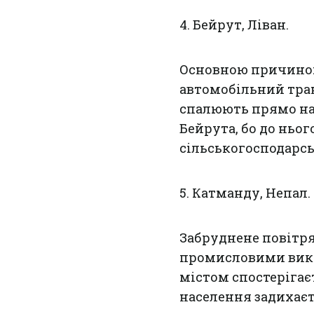
4. Бейрут, Ліван.
Основною причиною
автомобільний тран
спалюють прямо на 
Бейрута, бо до ньо
сільськогосподарсь
5. Катманду, Непал.
Забруднене повітря
промисловими вики
містом спостерігаєт
населення задихаєт