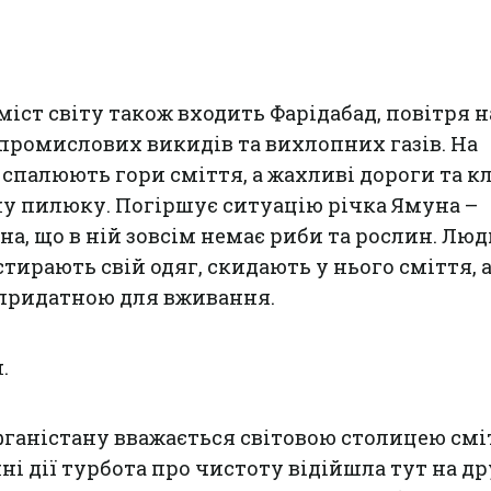
міст світу також входить Фарідабад, повітря 
 промислових викидів та вихлопних газів. На
спалюють гори сміття, а жахливі дороги та к
у пилюку. Погіршує ситуацію річка Ямуна –
на, що в ній зовсім немає риби та рослин. Люд
стирають свій одяг, скидають у нього сміття, а
епридатною для вживання.
.
ганістану вважається світовою столицею смі
ні дії турбота про чистоту відійшла тут на д