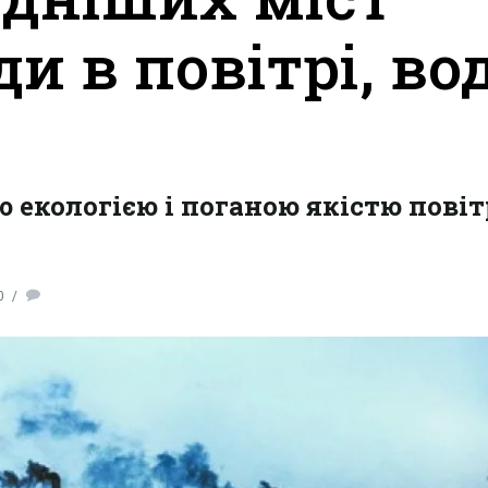
ди в повітрі, во
 екологією і поганою якістю повіт
0