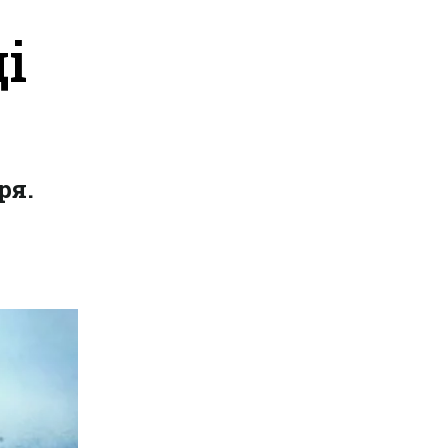
ді
ря.