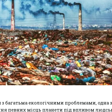
ся з багатьма екологічними проблемами, одна з
ння певних місць планети під впливом людсь