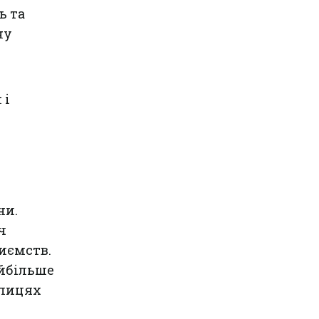
ь та
ну
 і
ни.
ч
иємств.
айбільше
олицях