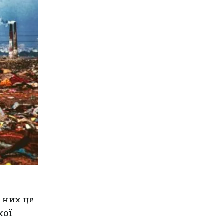
 них це
кої