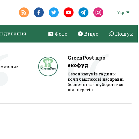
Укр
лідування
Фото
Відео
Пошук
GreenPost про
екофуд
метелик-
Сезон кавунів та динь:
коли баштанові насправді
безпечні та як уберегтися
від нітратів