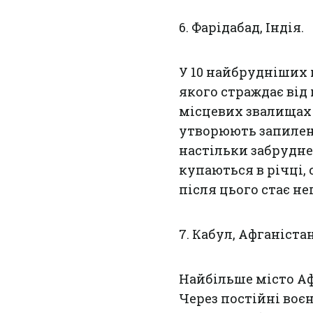
6. Фарідабад, Індія.
У 10 найбрудніших 
якого страждає від
місцевих звалищах 
утворюють запилен
настільки забрудне
купаються в річці, 
після цього стає н
7. Кабул, Афганістан
Найбільше місто Аф
Через постійні воєн