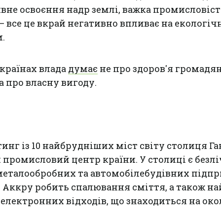
ивне освоєння надр землі, важка промисловіст
– все це вкрай негативно впливає на екологіч
.
 країнах влада
думає
не про здоров'я громадян
а про власну вигоду.
инг із 10 найбрудніших міст світу столиця Га
 промисловий центр країни. У столиці є безлі
металообробних та автомобілебудівних підпр
 Аккру робить спалювання сміття, а також н
 електронних відходів, що знаходиться на ок