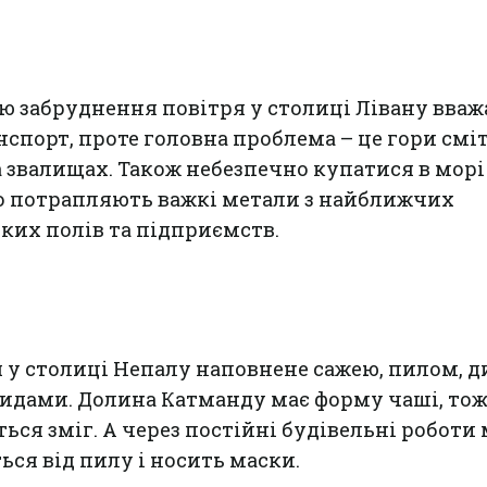
 забруднення повітря у столиці Лівану вваж
спорт, проте головна проблема – це гори сміт
звалищах. Також небезпечно купатися в морі
го потрапляють важкі метали з найближчих
ких полів та підприємств.
 у столиці Непалу наповнене сажею, пилом, 
дами. Долина Катманду має форму чаші, тож
ься зміг. А через постійні будівельні роботи
ься від пилу і носить маски.