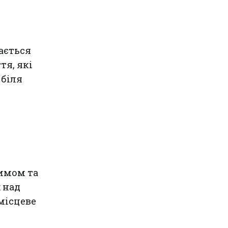
ається
тя, які
 біля
димом та
 над
 місцеве