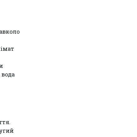
навколо
лімат
и
 вода
ття.
ругий