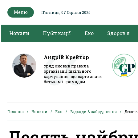
Меню
Пʼятниця, 07 Серпня 2026
Новини
Публікації
Еко
Здоров'я
Андрій Крейтор
Уряд оновив правила
організації шкільного
харчування: що варто знати
батькам і громадам
Головна
Новини
Еко
Відходи & забруднення
Десять
Десять найбр