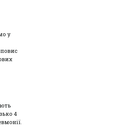
мо у
 повис
лових
ають
зько 4
евмонії.