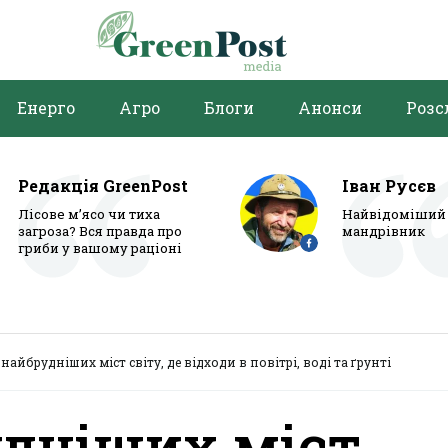
Енерго
Агро
Блоги
Анонси
Розс
Редакція GreenPost
Іван Русєв
Лісове м’ясо чи тиха
Найвідоміший 
загроза? Вся правда про
мандрівник
гриби у вашому раціоні
 найбрудніших міст світу, де відходи в повітрі, воді та ґрунті
удніших міст