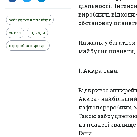
діяльності. Інтенс
виробничі відходи 
забруднення повітря
обстановку планети
сміття
відходи
На жаль, у багатьох
переробка відходів
майбутнє планети, 
1. Аккра, Гана.
Відкриває антирейт
Аккра - найбільший
нафтопереробних, 
Такою забрудненою
на планеті звалище
Гани.