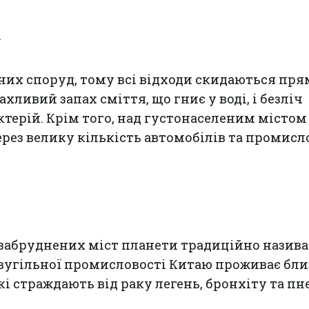
.
них споруд, тому всі відходи скидаються пря
ахливий запах сміття, що гниє у воді, і безліч
терій. Крім того, над густонаселеним містом
рез велику кількість автомобілів та промис
 забруднених міст планети традиційно назив
 вугільної промисловості Китаю проживає бли
і страждають від раку легень, бронхіту та пн