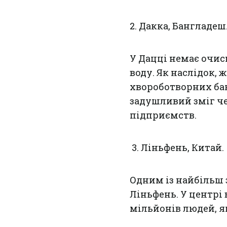
2. Дакка, Бангладеш
У Дацці немає очис
воду. Як наслідок, ж
хвороботворних бак
задушливий зміг че
підприємств.
3. Ліньфень, Китай.
Одним із найбільш
Ліньфень. У центрі
мільйонів людей, як