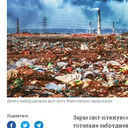
Десять найбрудніших міст світу Навколишнє середовище
Поділитись:
Зараз світ зіткнув
тотальне забрудне