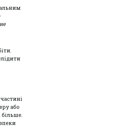
ріальним
—
не
іти.
слідити
 частині
еру або
 більше.
езпеки