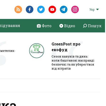
Укр
лідування
Фото
Відео
Пошук
GreenPost про
екофуд
метелик-
Сезон кавунів та динь:
коли баштанові насправді
безпечні та як уберегтися
від нітратів
тка