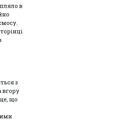
апляло в
айно
смосу.
сторінці
в
ться з
а вгору
ще, що
ними