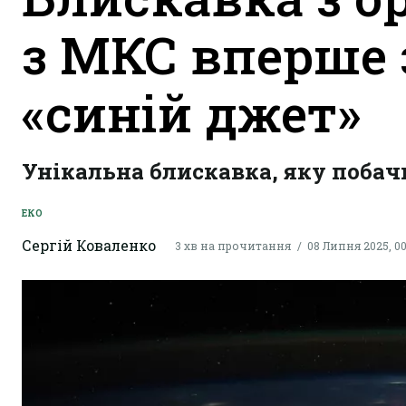
з МКС вперше 
«синій джет»
Унікальна блискавка, яку побачи
ЕКО
Сергій Коваленко
3 хв на прочитання
08 Липня 2025, 00