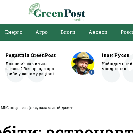
Енерго
Агро
Блоги
Анонси
Розс
Редакція GreenPost
Іван Русєв
Лісове м’ясо чи тиха
Найвідоміший 
загроза? Вся правда про
мандрівник
гриби у вашому раціоні
з МКС вперше зафіксувала «синій джет»
рбіти: астронав