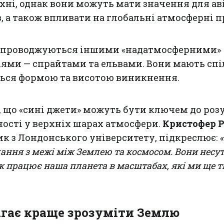
хні, однак вони можуть мати значення для аві
, а також впливати на глобальні атмосферні п
супроводжуються іншими «надатмосферними»
ями — спрайтами та ельвами. Вони мають сп
ться формою та висотою виникнення.
 що «сині джети» можуть бути ключем до роз
ості у верхніх шарах атмосфери.
Кристофер 
к з Лондонського університету, підкреслює:
ання з межі між Землею та космосом. Вони несуть
як працює наша планета в масштабах, які ми ще т
гає краще зрозуміти Землю