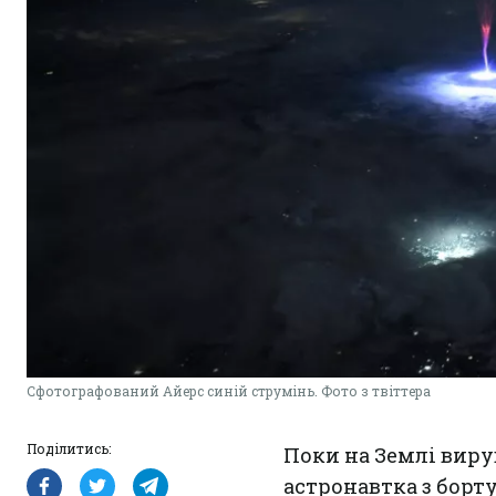
Сфотографований Айерс синій струмінь. Фото з твіттера
Поділитись:
Поки на Землі виру
астронавтка з борт