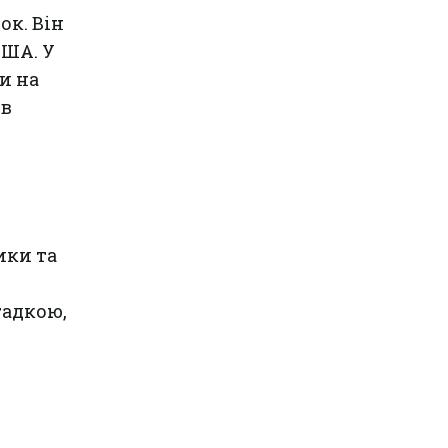
ок. Він
США. У
и на
 в
ики та
гадкою,