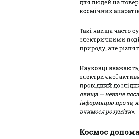
для людей на повер
космічних апаратів
Такі явища часто 
електричними поді
природу, але різня
Науковці вважають,
електричної активн
провідний дослідни
явища — неначе посл
інформацію про те, 
вчимося розуміти»
.
Космос допома