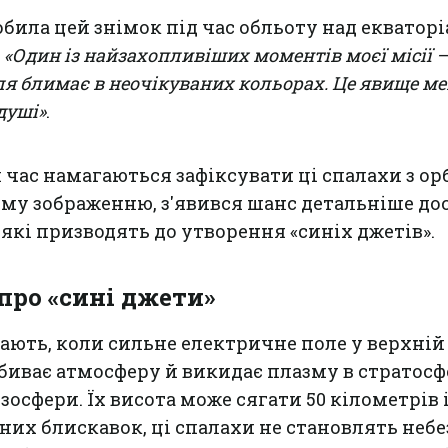
робила цей знімок під час обльоту над еквато
:
«Один із найзахопливіших моментів моєї місії 
мля блимає в неочікуваних кольорах. Це явище ме
душі»
.
 час намагаються зафіксувати ці спалахи з орб
ому зображенню, з'явився шанс детальніше до
 які призводять до утворення «синіх джетів».
про «сині джети»
ають, коли сильне електричне поле у верхній
биває атмосферу й викидає плазму в стратосф
зосфери. Їх висота може сягати 50 кілометрів і
чних блискавок, ці спалахи не становлять неб