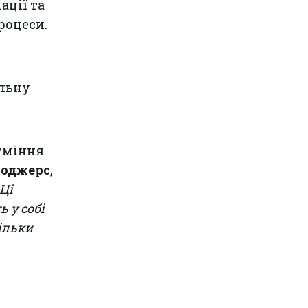
ації та
роцеси.
ільну
уміння
Роджерс
,
«Ці
 у собі
ільки