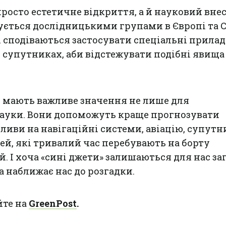
просто естетичне відкриття, а й науковий внес
ується дослідницькими групами в Європі та 
сподіваються застосувати спеціальні прилад
 супутниках, аби відстежувати подібні явища
я мають важливе значення не лише для
ауки. Вони допоможуть краще прогнозувати
ливи на навігаційні системи, авіацію, супутн
дей, які тривалий час перебувають на борту
. І хоча «сині джети» залишаються для нас за
а наближає нас до розгадки.
йте на
GreenPost
.