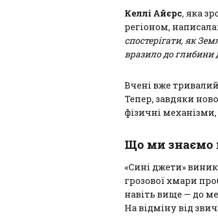
Келлі Айєрс
, яка з
регіоном, написала
спостерігати, як Зе
вразило до глибини 
Вчені вже тривалий
Тепер, завдяки нов
фізичні механізми,
Що ми знаємо 
«Сині джети» виник
грозової хмари про
навіть вище — до ме
На відміну від зви