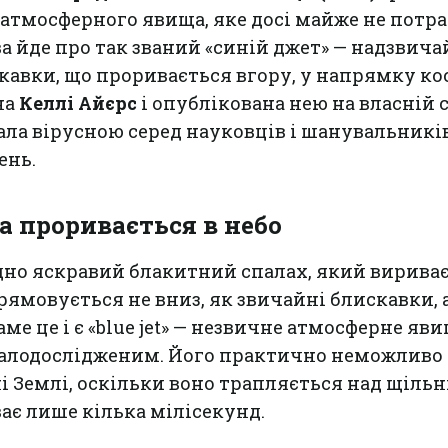
атмосферного явища, яке досі майже не потр
ва йде про так званий «синій джет» — надзвич
кавки, що проривається вгору, у напрямку ко
на
Келлі Айєрс
і опублікована нею на власній 
тала вірусною серед науковців і шанувальникі
ень.
а проривається в небо
дно яскравий блакитний спалах, який вириває
рямовується не вниз, як звичайні блискавки, 
аме це і є «blue jet» — незвичне атмосферне яви
малодослідженим. Його практично неможливо
і Землі, оскільки воно трапляється над щіль
ає лише кілька мілісекунд.