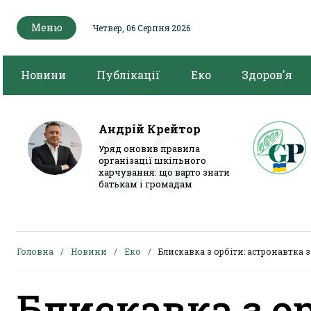
Меню
Четвер, 06 Серпня 2026
Новини
Публікації
Еко
Здоров'я
Андрій Крейтор
Уряд оновив правила
організації шкільного
харчування: що варто знати
батькам і громадам
Головна
Новини
Еко
Блискавка з орбіти: астронавтка 
Блискавка з о