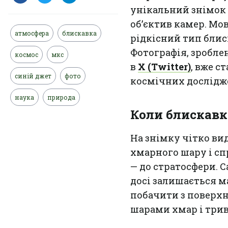
унікальний знімок 
об’єктив камер. Мо
атмосфера
блискавка
рідкісний тип блис
Фотографія, зробле
космос
мкс
в
X (Twitter)
, вже с
синій джет
фото
космічних дослідж
наука
природа
Коли блискавк
На знімку чітко ви
хмарного шару і сп
— до стратосфери. С
досі залишається 
побачити з поверхн
шарами хмар і трив