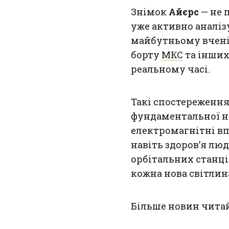
Знімок
Айєрс
— не 
уже активно аналіз
майбутньому вчені 
борту
МКС
та інших
реальному часі.
Такі спостереженн
фундаментальної н
електромагнітні вп
навіть здоров’я лю
орбітальних станцій
кожна нова світлин
Більше новин чита