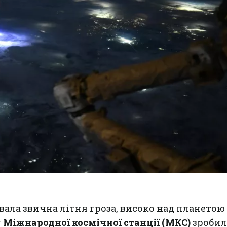
вала звична літня гроза, високо над планетою
у
Міжнародної космічної станції (МКС)
зробил