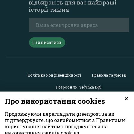
відбирають для вас найкращі
історії тижня
Підписатися
Політика конфіденційності
Правила та умови
Розробник: Yedynka Dgtl
×
Про використання cookies
Усі права захищені. Матеріали із сайту
«GreenPost»
можу
використовуватися іншими користувачами безкоштовн
Продовжуючи переглядати greenpost.ua ви
обов’язковим активним гіперпосиланням на
підтверджуєте, що ознайомилися з Правилами
https://greenpost.ua
, розміщеним у першому абзаці матер
користування сайтом і погоджуєтеся на
Також активне гіперпосилання на сайт
greenpost.ua
необ
використання файлів cookies