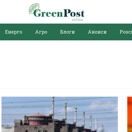
Енерго
Агро
Блоги
Анонси
Розс