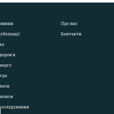
овини
Про нас
ублікації
Контакти
ко
доров'я
нерго
гро
логи
нонси
озслідування