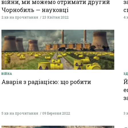
війни, ми можемо отримати другий
з
Чорнобиль — науковці
с
2 хв на прочитання
23 Квітня 2022
4 
ВІЙНА
ЗД
Аварія з радіацією: що робити
Й
е
з
5 хв на прочитання
09 Березня 2022
3 