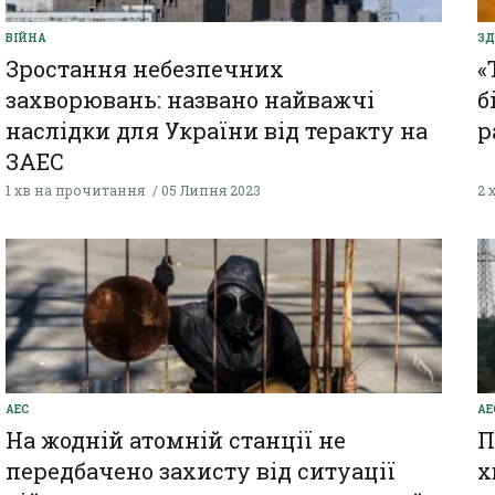
ВІЙНА
ЗД
Зростання небезпечних
«
захворювань: названо найважчі
б
наслідки для України від теракту на
р
ЗАЕС
1 хв на прочитання
05 Липня 2023
2 
АЕС
АЕ
На жодній атомній станції не
П
передбачено захисту від ситуації
х