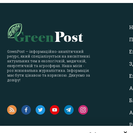
Н
П
Е
GreenPost — інформаційно-аналітичний
ресурс, який спеціалізується на висвітленні
актуальних тем в екологічній, медичній,
З
енергетичній та агросферах. Наша місія -
роз`яснювальна журналістика. Інформація
має бути цікавою та корисною. Дякуємо за
Е
довіру!
А
Б
А
Р
×