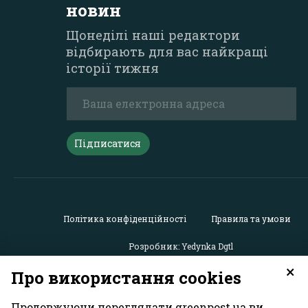
новин
Щонеділі наші редактори
відбирають для вас найкращі
історії тижня
Підписатися
Політика конфіденційності
Правила та умови
Розробник: Yedynka Dgtl
×
Про використання cookies
Усі права захищені. Матеріали із сайту
«GreenPost»
можу
використовуватися іншими користувачами безкоштовн
Продовжуючи переглядати greenpost.ua ви