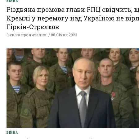
ВІЙНА
Різдвяна промова глави РПЦ свідчить, щ
Кремлі у перемогу над Україною не віря
Гіркін-Стрєлков
3 хв на прочитання
08 Січня 2023
ВІЙНА