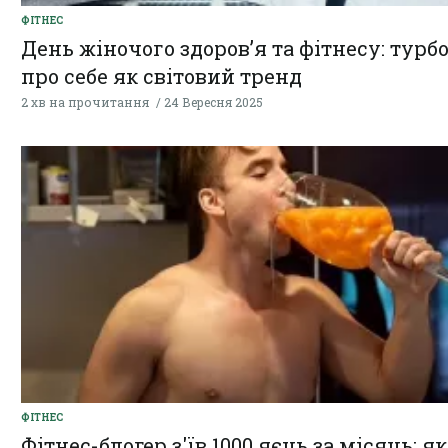
ФІТНЕС
День жіночого здоров’я та фітнесу: турб
про себе як світовий тренд
2 хв на прочитання
24 Вересня 2025
ФІТНЕС
Фітнес-блогер з'їв 1000 яєць за місяць: як