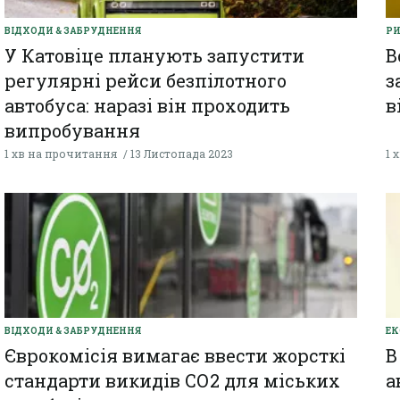
ВІДХОДИ & ЗАБРУДНЕННЯ
РИ
У Катовіце планують запустити
В
регулярні рейси безпілотного
з
автобуса: наразі він проходить
в
випробування
1 хв на прочитання
13 Листопада 2023
1 
ВІДХОДИ & ЗАБРУДНЕННЯ
ЕК
Єврокомісія вимагає ввести жорсткі
В
стандарти викидів СО2 для міських
а