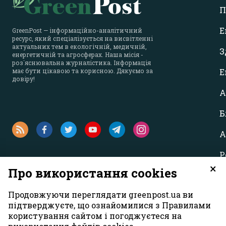
П
Е
GreenPost — інформаційно-аналітичний
ресурс, який спеціалізується на висвітленні
актуальних тем в екологічній, медичній,
З
енергетичній та агросферах. Наша місія -
роз`яснювальна журналістика. Інформація
має бути цікавою та корисною. Дякуємо за
Е
довіру!
А
Б
А
Р
×
Про використання cookies
Продовжуючи переглядати greenpost.ua ви
підтверджуєте, що ознайомилися з Правилами
користування сайтом і погоджуєтеся на