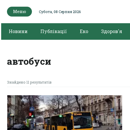
Меню
Субота, 08 Серпня 2026
Новини
Публікації
Еко
Здоров'я
автобуси
Знайдено 11 результатів