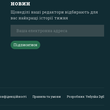
новин
Щонеділі наші редактори відбирають для
вас найкращі історії тижня
Підписатися
конфіденційності
Правила та умови
Розробник: Yedynka Dgtl