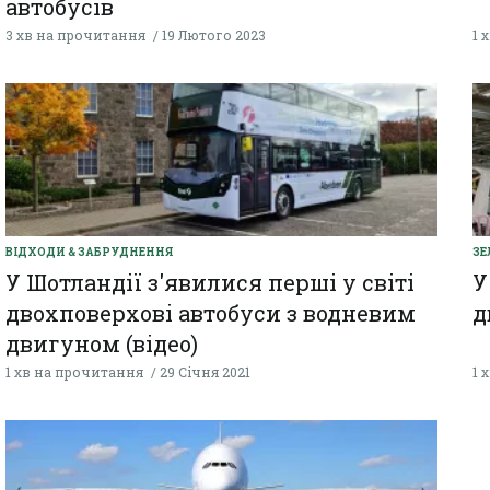
автобусів
3 хв на прочитання
19 Лютого 2023
1 
ВІДХОДИ & ЗАБРУДНЕННЯ
ЗЕ
У Шотландії з'явилися перші у світі
У
двохповерхові автобуси з водневим
д
двигуном (відео)
1 хв на прочитання
29 Січня 2021
1 