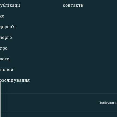
ублікації
Контакти
ко
доров'я
нерго
гро
логи
нонси
озслідування
Політика 