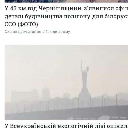
У 43 км від Чернігівщини: з'явилися офі
деталі будівництва полігону для білору
ССО (ФОТО)
2 хв на прочитання
9 годин тому
У Всеукраїнській екологічній лізі оціни