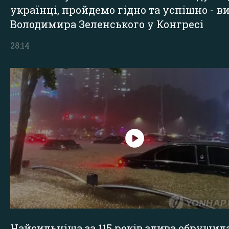
українці, пройдемо гідно та успішно - в
Володимира Зеленського у Конгресі
28:14
Найсильніша за 115 років злива обрушил