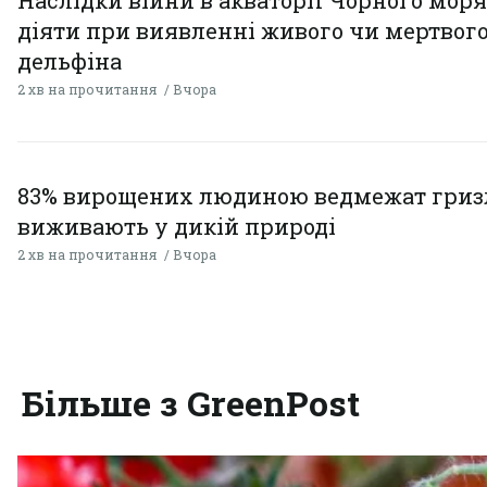
діяти при виявленні живого чи мертвог
дельфіна
2 хв на прочитання
Вчора
83% вирощених людиною ведмежат гризл
виживають у дикій природі
2 хв на прочитання
Вчора
Більше з GreenPost