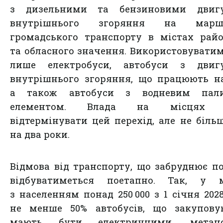
з дизельними та бензиновими двиг
внутрішнього згоряння на марш
громадського транспорту в містах рай
та обласного значення. Використовувати
лише електробуси, автобуси з двиг
внутрішнього згоряння, що працюють на
а також автобуси з водневим пал
елементом. Влада на місцях 
відтермінувати цей перехід, але не біль
на два роки.
Відмова від транспорту, що забруднює по
відбуватиметься поетапно. Так, у м
з населенням понад 250 000 з 1 січня 202
не менше 50% автобусів, що закуповую
мають бути електричними, метан