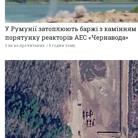
У Румунії затоплюють баржі з камінням
порятунку реакторів АЕС «Чернавода»
3 хв на прочитання
6 годин тому