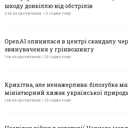
шкоду довкіллю від обстрілів
2 хв на прочитання
11 годин тому
OpenAI опинилася в центрі скандалу чер
звинувачення у грінвошингу
1 хв на прочитання
12 годин тому
Крихітна, але ненажерлива: білозубка ма
мініатюрний хижак української природ
1 хв на прочитання
12 годин тому
Наслідки війни в акваторії Чорного моря