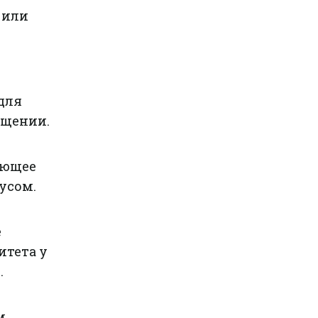
 или
для
бщении.
яющее
усом.
е
итета у
.
м