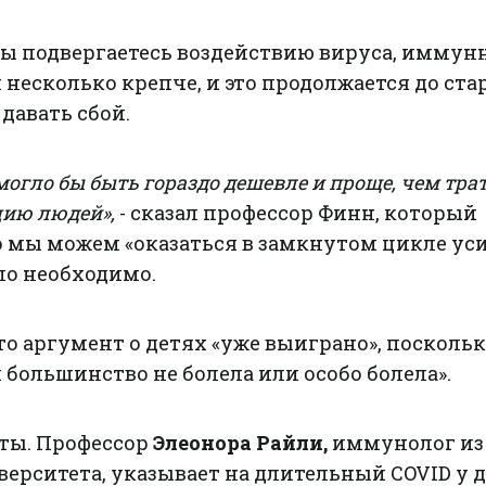
вы подвергаетесь воздействию вируса, иммун
 несколько крепче, и это продолжается до ста
давать сбой.
 могло бы быть гораздо дешевле и проще, чем тра
ию людей»,
- сказал профессор Финн, который
о мы можем «оказаться в замкнутом цикле ус
ыло необходимо.
то аргумент о детях «уже выиграно», поскольк
и большинство не болела или особо болела».
ты. Профессор
Элеонора Райли,
иммунолог из
ерситета, указывает на длительный COVID у де