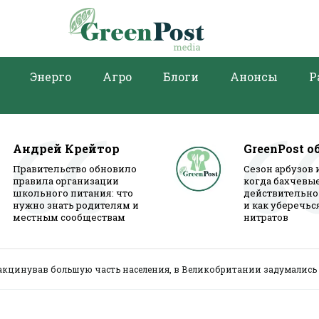
Энерго
Агро
Блоги
Анонсы
Р
Андрей Крейтор
GreenPost о
Правительство обновило
Сезон арбузов 
правила организации
когда бахчевы
школьного питания: что
действительно
нужно знать родителям и
и как уберечьс
местным сообществам
нитратов
акцинував большую часть населения, в Великобритании задумались