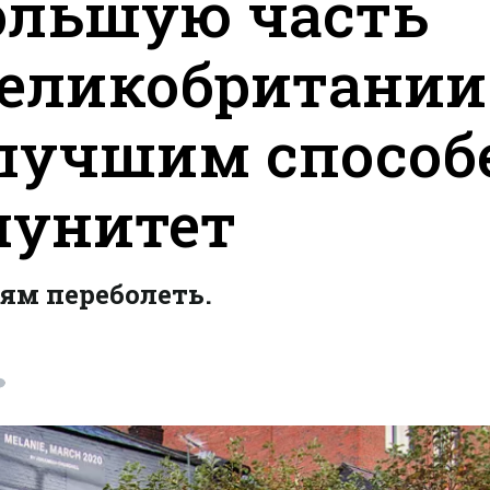
ольшую часть
Великобритании
 лучшим способ
мунитет
ям переболеть.