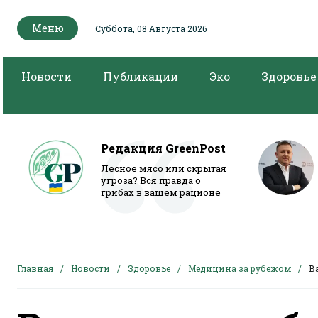
Меню
Суббота, 08 Августа 2026
Новости
Публикации
Эко
Здоровье
Редакция GreenPost
Лесное мясо или скрытая
угроза? Вся правда о
грибах в вашем рационе
Главная
Новости
Здоровье
Медицина за рубежом
В