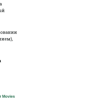
а
ый
зовании
нием),
а