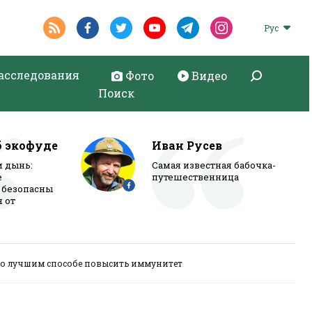
Рус
асследования
Фото
Видео
Поиск
б экофуде
Иван Русев
и дынь:
Самая известная бабочка-
е
путешественница
 безопасны
я от
 о лучшим способе повысить иммунитет