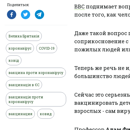
Поделиться:
BBC
поднимает вопр
после того, как чел
Даже такой вопрос 
Велика Британія
соприкосновение с
коронавірус
COVID-19
пожилых людей или
ковід
Теперь же речь не 
вакцина проти коронавірусу
большинство людей
вакцинація в ЄС
Сейчас это серьезн
вакцинація проти
коронавірусу
вакцинировать дет
взрослых - сам вир
вакцинация
ковид
Профессор
Адам Фи