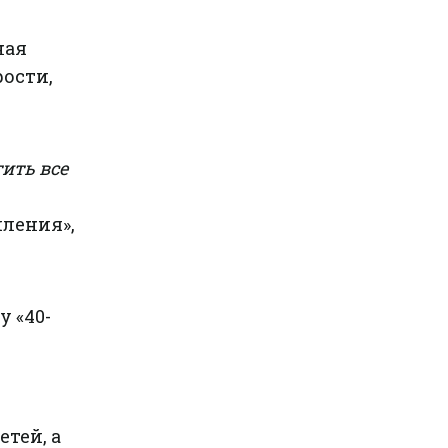
ная
рости,
тить все
иления»,
у «40-
тей, а