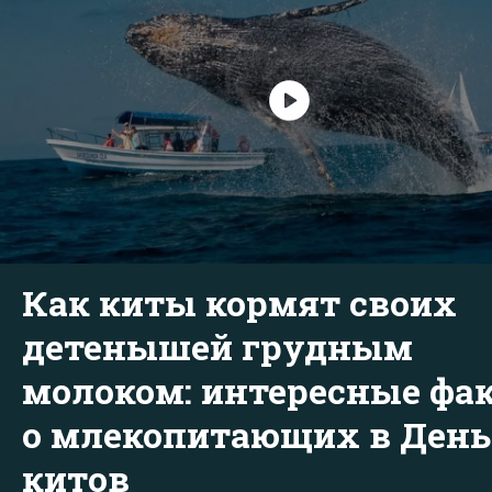
Как киты кормят своих
детенышей грудным
молоком: интересные фа
о млекопитающих в День
китов