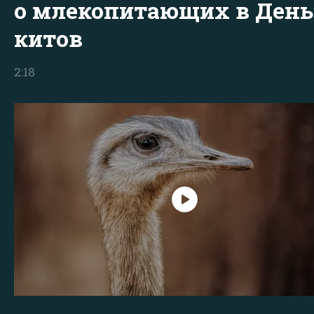
о млекопитающих в День
китов
2:18