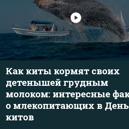
Как киты кормят своих
детенышей грудным
молоком: интересные фа
о млекопитающих в День
китов