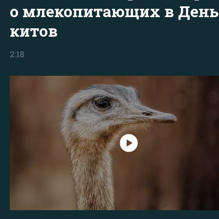
о млекопитающих в День
китов
2:18