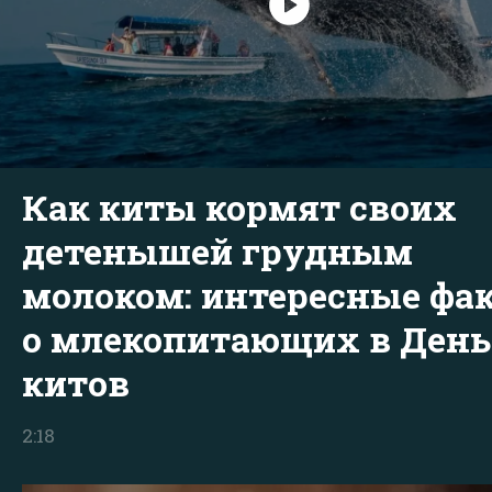
Как киты кормят своих
детенышей грудным
молоком: интересные фа
о млекопитающих в День
китов
2:18