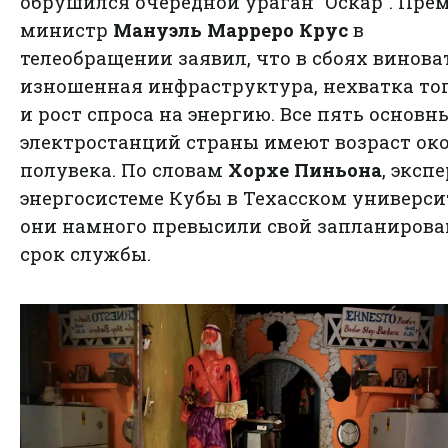
обрушился очередной ураган "Оскар". Прем
министр
Мануэль Марреро Крус
в
телеобращении заявил, что в сбоях винов
изношенная инфраструктура, нехватка то
и рост спроса на энергию. Все пять основн
электростанций страны имеют возраст ок
полувека. По словам
Хорхе Пиньона
, эксп
энергосистеме Кубы в Техасском университ
они намного превысили свой запланиров
срок службы.