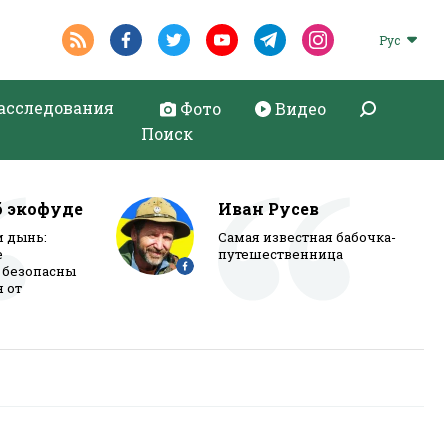
Рус
асследования
Фото
Видео
Поиск
б экофуде
Иван Русев
и дынь:
Самая известная бабочка-
е
путешественница
 безопасны
я от