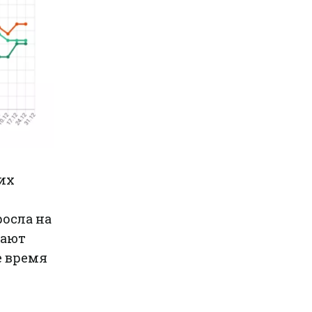
гих
росла на
чают
е время