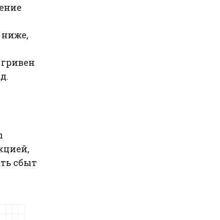
ение
 ниже,
 гривен
д.
ы
кцией,
ть сбыт