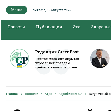
Меню
Четверг, 06 Августа 2026
Новости
Публикации
Эко
Здоровье
Редакция GreenPost
Лесное мясо или скрытая
угроза? Вся правда о
грибах в вашем рационе
Главная
Новости
Агро
Aгробизнес UA
«Огуречный о