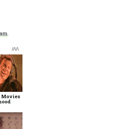
ram
.