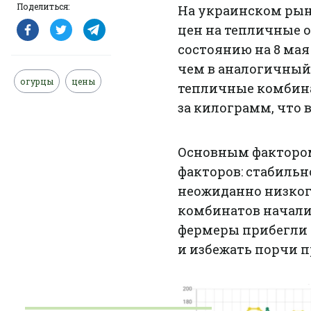
Поделиться:
На украинском рын
цен на тепличные 
состоянию на 8 мая
чем в аналогичный 
огурцы
цены
тепличные комбинат
за килограмм, что 
Основным фактором
факторов: стабильн
неожиданно низког
комбинатов начали
фермеры прибегли 
и избежать порчи 