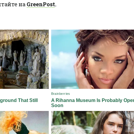
итайте на
GreenPost
.