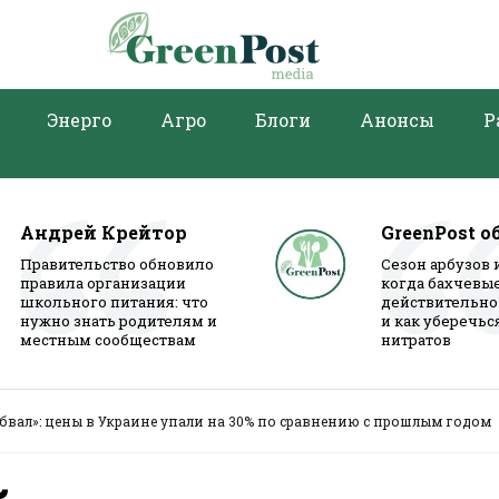
Энерго
Агро
Блоги
Анонсы
Р
Андрей Крейтор
GreenPost о
Правительство обновило
Сезон арбузов 
правила организации
когда бахчевы
школьного питания: что
действительно
нужно знать родителям и
и как уберечьс
местным сообществам
нитратов
бвал»: цены в Украине упали на 30% по сравнению с прошлым годом