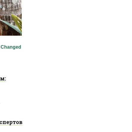
м:
и
спертов