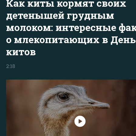
Как киты кормят своих
детенышей грудным
молоком: интересные фа
о млекопитающих в День
китов
2:18