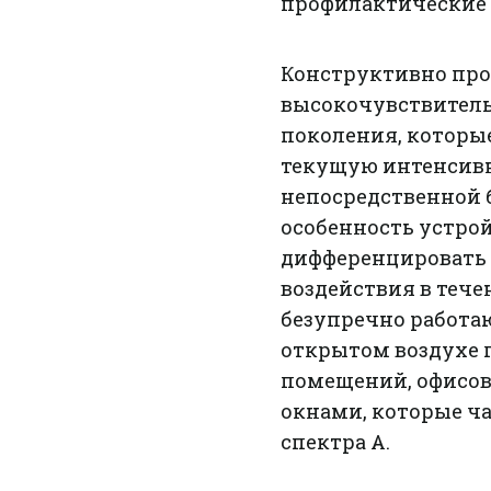
профилактические 
Конструктивно пр
высокочувствител
поколения, которы
текущую интенсивн
непосредственной б
особенность устрой
дифференцировать 
воздействия в тече
безупречно работаю
открытом воздухе 
помещений, офисо
окнами, которые ч
спектра А.