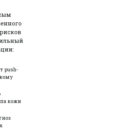
ьным
венного
 рисков
бильный
ции:
т push-
скому
о
ипа кожи
гноз
х