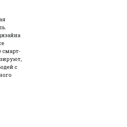
ая
ль.
дизайна
се
 смарт-
зируют,
юдей с
ного