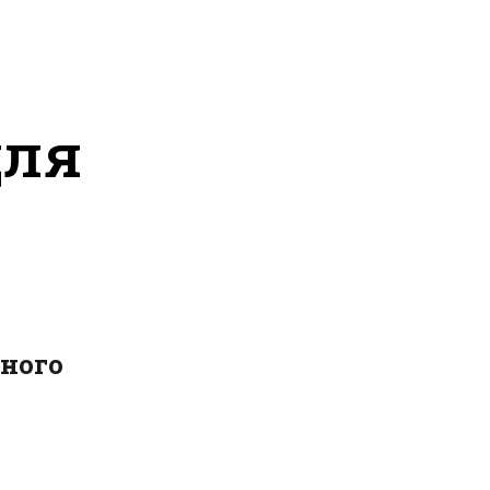
для
ного