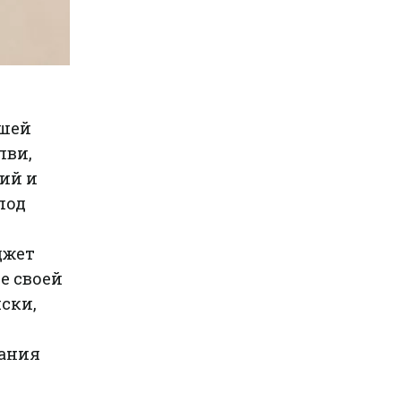
вшей
лви,
ий и
под
джет
е своей
ски,
дания