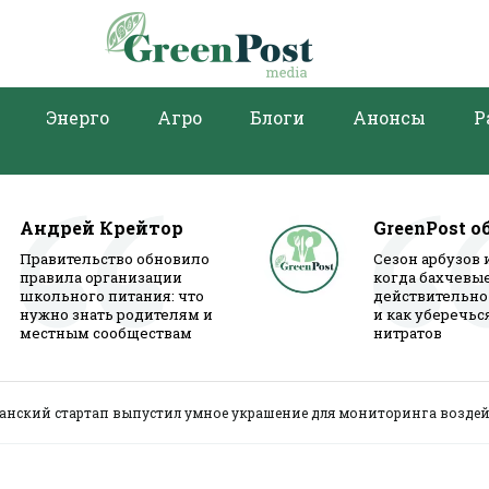
Энерго
Агро
Блоги
Анонсы
Р
Андрей Крейтор
GreenPost о
Правительство обновило
Сезон арбузов 
правила организации
когда бахчевы
школьного питания: что
действительно
нужно знать родителям и
и как уберечьс
местным сообществам
нитратов
анский стартап выпустил умное украшение для мониторинга воздей