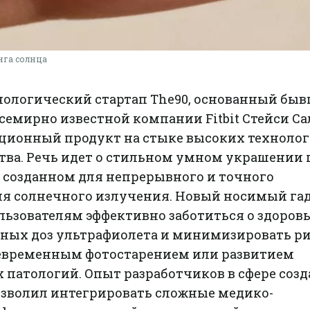
нга солнца
ологический стартап The90, основанный бы
емирно известной компании Fitbit Стейси Са
ионный продукт на стыке высоких технолог
тва. Речь идет о стильном умном украшении 
, созданном для непрерывного и точного
я солнечного излучения. Новый носимый га
ьзователям эффективно заботиться о здоровь
сных доз ультрафиолета и минимизировать ри
евременным фотостарением или развитием
 патологий. Опыт разработчиков в сфере соз
озволил интегрировать сложные медико-