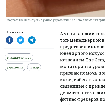
Стартап The90 выпустил умное украшение The Gem для монитори
Поделиться:
Американский техн
топ-менеджеркой вс
представил
инновац
ювелирного искусс
влияние солнца
названием The Gem
мониторинга уровн
украшение
трекер
призван помочь пол
кожи, избегать опа
связанные с прежд
дерматологических
фитнес-трекеров п