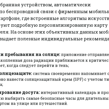
обранная устройством, автоматически
по беспроводной связи с фирменным мобил
артфоне, где встроенные алгоритмы искусст
уют подробную персонализированную карту
теля. На основе этих объективных данных мо
 выдает полезные индивидуальные рекоменда
и пребывания на солнце:
приложение отправляе
акопленная доза радиации приближается к критиче
ет, когда следует перейти в тень;
олнцезащите:
система своевременно напоминает 
но нанести солнцезащитный крем (SPF) с учетом т
а;
ирование досуга:
интерактивный календарь и про
лю выбирать самые безопасные часы для длительны
ортом на улице или путешествий.