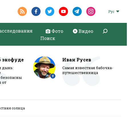
Рус
асследования
Фото
Видео
Поиск
б экофуде
Иван Русев
и дынь:
Самая известная бабочка-
е
путешественница
 безопасны
я от
ствия солнца