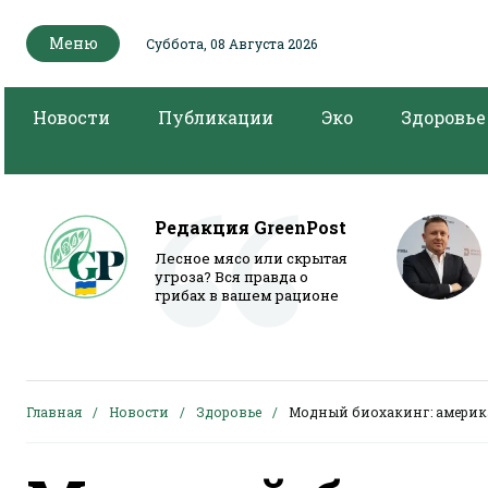
Меню
Суббота, 08 Августа 2026
Новости
Публикации
Эко
Здоровье
Редакция GreenPost
Лесное мясо или скрытая
угроза? Вся правда о
грибах в вашем рационе
Главная
Новости
Здоровье
Модный биохакинг: америк