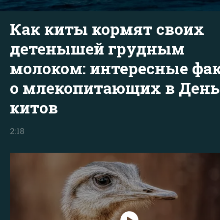
Как киты кормят своих
детенышей грудным
молоком: интересные фа
о млекопитающих в День
китов
2:18