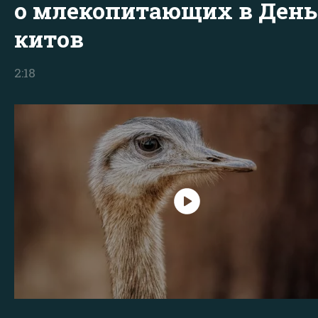
о млекопитающих в День
китов
2:18