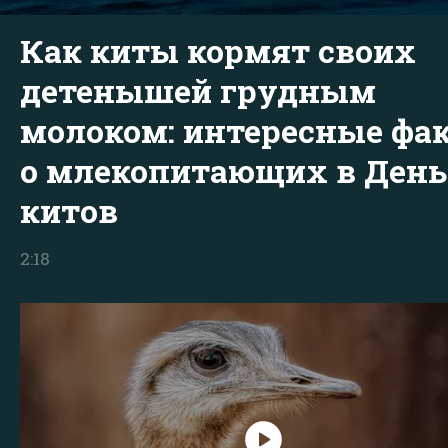
Как киты кормят своих
детенышей грудным
молоком: интересные фа
о млекопитающих в День
китов
2:18