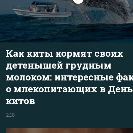
Как киты кормят своих
детенышей грудным
молоком: интересные фа
о млекопитающих в День
китов
2:18