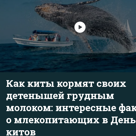
Как киты кормят своих
детенышей грудным
молоком: интересные фа
о млекопитающих в День
китов