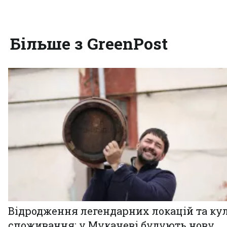
Більше з GreenPost
Відродження легендарних локацій та ку
споживання: у Мукачеві будують нову