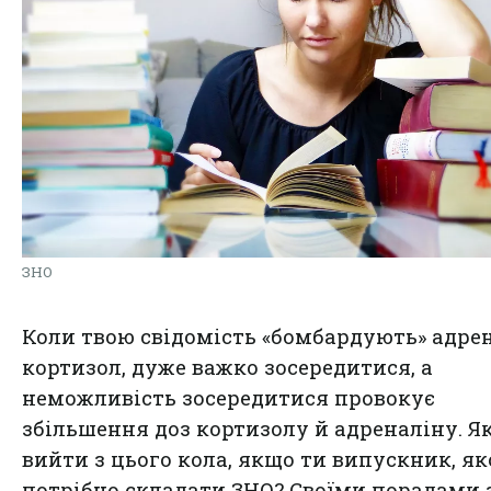
ЗНО
Коли твою свідомість «бомбардують» адрен
кортизол, дуже важко зосередитися, а
неможливість зосередитися провокує
збільшення доз кортизолу й адреналіну. Я
вийти з цього кола, якщо ти випускник, я
потрібно складати ЗНО? Своїми порадами 