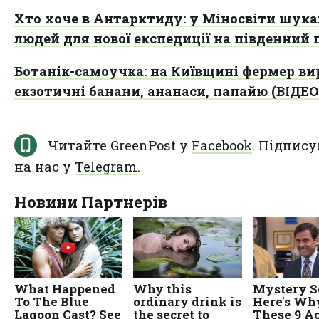
Хто хоче в Антарктиду: у Міносвіти шук
людей для нової експедиції на південний 
Ботанік-самоучка: на Київщині фермер в
екзотичні банани, ананаси, папайю (ВІДЕО
Читайте GreenPost у
Facebook
. Підпису
на нас у
Telegram
.