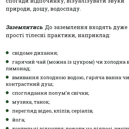
спогади відпочинку, візуалізувати звуки
природи, дощу, водоспаду.
Заземлитись
. До заземлення входять дуже
прості тілесні практики, наприклад:
свідоме дихання;
гарячий чай (можна із цукром) чи холодна в
лимонад;
вмивання холодною водою, гаряча ванна ч
контрастний душ;
споглядання полум’я свічки;
музика, танок;
перегляд відео, кліпів, серіалів;
йога;
тактильні відчуття: лежати на підлозі, висіт