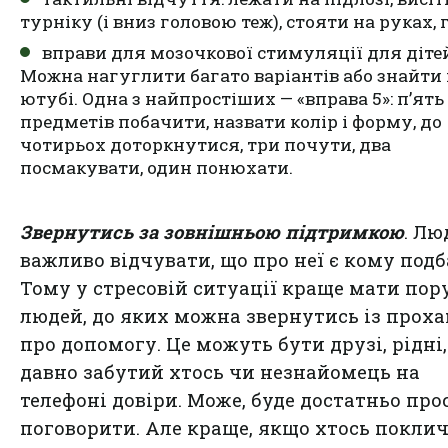
турніку (і вниз головою теж), стояти на руках, г
вправи для мозочкової стимуляції для діте
Можна нагуглити багато варіантів або знайти
ютубі. Одна з найпростіших — «вправа 5»: п’ять
предметів побачити, назвати колір і форму, до
чотирьох доторкнутися, три почути, два
посмакувати, один понюхати.
Звернутись за зовнішньою підтримкою
. Лю
важливо відчувати, що про неї є кому подб
Тому у стресовій ситуації краще мати пор
людей, до яких можна звернутись із прох
про допомогу. Це можуть бути друзі, рідні,
давно забутий хтось чи незнайомець на
телефоні довіри. Може, буде достатньо про
поговорити. Але краще, якщо хтось поклич