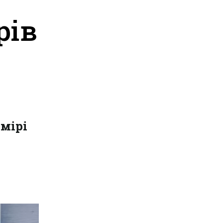
рів
змірі