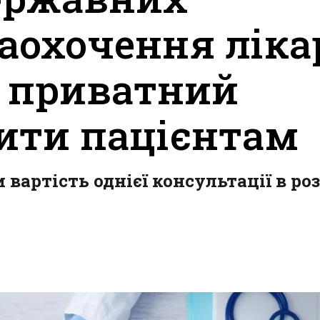
заохочення ліка
в приватний
бити пацієнтам
артість однієї консультації в ро