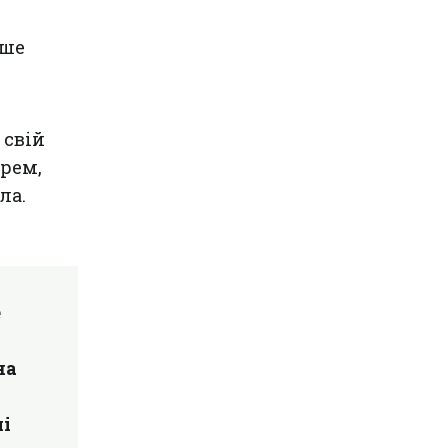
нше
 свій
арем,
ла.
е
на
ші