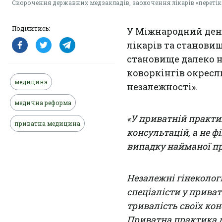
Скорочення державних медзакладів, заохочення лікарів «переті
Поділитись:
У Міжнародний день
лікарів та становищ
становище далеко н
коворкінгів окрес
медицина
незалежності».
медична реформа
«У приватній практиц
приватна медицина
консультацій, а не ф
випадку найманої пр
Незалежні гінеколог
спеціалісти у прива
тривалість своїх кон
Приватна практика д