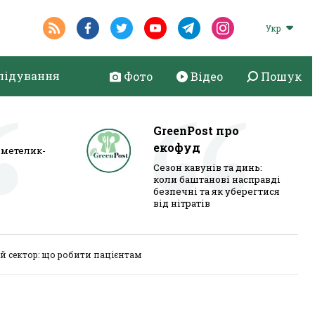
Укр
лідування
Фото
Відео
Пошук
GreenPost про
екофуд
метелик-
Сезон кавунів та динь:
коли баштанові насправді
безпечні та як уберегтися
від нітратів
й сектор: що робити пацієнтам