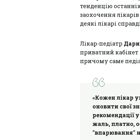
тенденцію останніх
заохочення лікарів
деякі лікарі справд
Лікар-педіатр
Дари
приватний кабінет 
причому саме педіа
«Кожен лікар у
оновити свої з
рекомендації у
жаль, платно, 
"впарювання" н