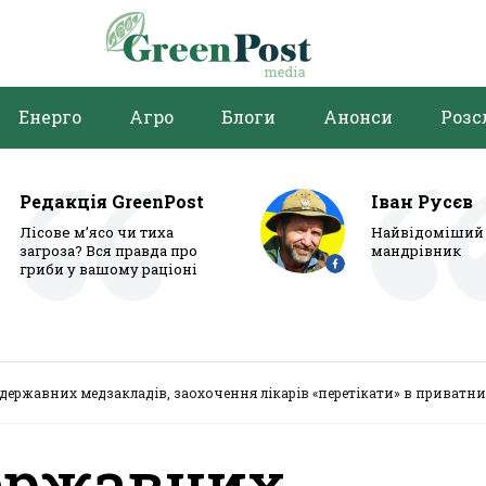
Енерго
Агро
Блоги
Анонси
Розс
Редакція GreenPost
Іван Русєв
Лісове м’ясо чи тиха
Найвідоміший 
загроза? Вся правда про
мандрівник
гриби у вашому раціоні
державних медзакладів, заохочення лікарів «перетікати» в приватни
ержавних