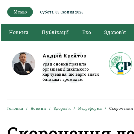
Меню
Субота, 08 Серпня 2026
Новини
Публікації
Еко
Здоров'я
Андрій Крейтор
Уряд оновив правила
організації шкільного
харчування: що варто знати
батькам і громадам
Головна
Новини
Здоров'я
Медреформа
Скорочення 
Скорочення д