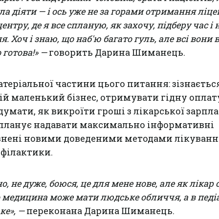
ла діяти — і ось уже не за горами отримання ліцен
нтру, де я все спланую, як захочу, підберу час і 
. Хоч і знаю, що наб'ю багато гуль, але всі вони 
о готова!» —
говорить Дарина Шиманець.
атеріальної частини цього питання: зізнаєтьс
ій маленький бізнес, отримувати гідну оплату
 думати, як викроїти гроші з лікарської зарпл
 планує надавати максимально інформативні
овнені новими доведеними методами лікуванн
офілактики.
но, не дуже, боюся, це для мене нове, але як лікар
о медицина може мати людське обличчя, а в педіа
ке», —
переконана Дарина Шиманець.