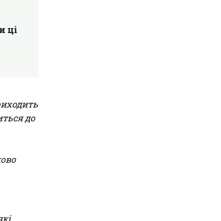
и ці
приходить
иться до
ково
які