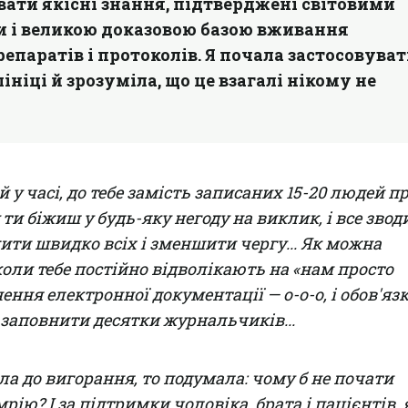
ти якісні знання, підтверджені світовими
 і великою доказовою базою вживання
епаратів і протоколів. Я почала застосовуват
ініці й зрозуміла, що це взагалі нікому не
у часі, до тебе замість записаних 15-20 людей 
 ти біжиш у будь-яку негоду на виклик, і все звод
ити швидко всіх і зменшити чергу... Як можна
оли тебе постійно відволікають на «нам просто
нення електронної документації — о-о-о, і обов'яз
ї, заповнити десятки журнальчиків...
а до вигорання, то подумала: чому б не почати
рію? І за підтримки чоловіка, брата і пацієнтів, 