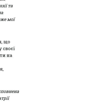
зії та
на
вже мої
я, що
 своєї
ати на
я,
 сповнена
трії