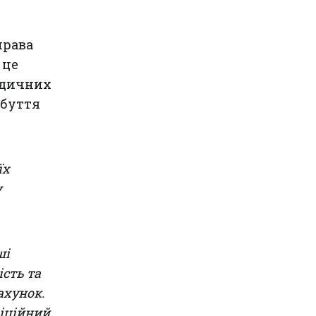
права
 це
едичних
обуття
їх
у
ші
сть та
ахунок.
фіційний