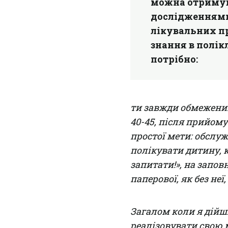
можна отримува
дослідженнями
лікувальних пр
знання в полікл
потрібно:
ти завжди обмежений 
40-45, після прийому
простої мети: обслуж
полікувати дитину, к
запитати!», на запов
паперової, як без не
Загалом коли я дійшл
реалізовувати свою м