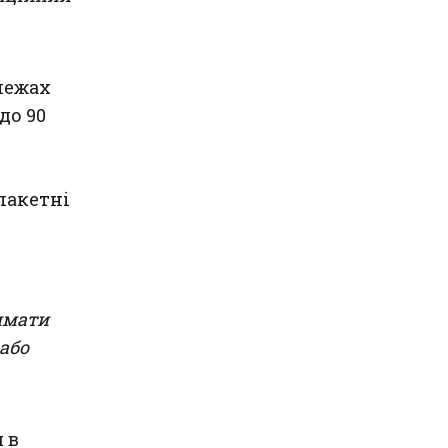
межах
до 90
пакетні
имати
 або
 в