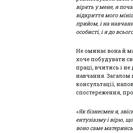
вірять у мене, я поча
відкриття мого мініце
прийом, і на навчання
особисті, і я до всьог
Не оминає вона й м
хоче побудувати св
праці, вчитись і не
навчання. Загалом
консультації, нап
спостереження, пр
«Як бізнесмен я, звіс
ентузіазму і вірю, щ
воно саме материнсь