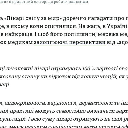
кати» в приватний сектор: що робити пацієнтам
 «Лікарі світу за мир» доречно нагадати про 
е, в якому вони опинилися. На жаль, в Україні
е найкраще. І щоб його поліпшити, мережа м
лює медикам
захоплюючі перспективи
від «зд
і незалежні лікарі отримують 100 % вартості сво
іксовану ставку чи відсоток від консультацій, як 
аці.
и, ендокринологи, кардіологи, дерматологи та ін
тній практиці можуть самостійно визначати варті
сультацій. І всю суму лікарі отримують на свій р
ає змогу вузьким спеціалістам мати високий о