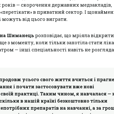
 років — скорочення державних медзакладів,
 «перетікати» в приватний сектор. І щонайме
і можуть від цього виграти.
на Шиманець
розповідає, що мріяла відкрити
ще з моменту, коли тільки захотіла стати лік
тром — інші спеціальності навіть не розгляда
продовж усього свого життя вчиться і прагн
нання і почати застосовувати вже нові
 своїй практиці. Таким чином, я навчалася — 
оскільки в нашій країні безкоштовно тільки
епотрібних препаратів на навчанні, а за гро