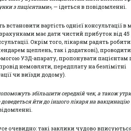
сунки з пацієнтами»,
— ідеться в повідомленні.
 встановити вартість однієї консультації в 
розрахунками має дати чистий прибуток від 45 
нсультації. Окрім того, лікарям радять робити
лендарем щеплень, так і додаткові), проводити
омогою УЗД-апарату, пропонувати пацієнтам 
провід немовляти, передплату на безлімітні
ації чи виїзди додому).
допоможуть збільшити середній чек, а також утр
е доведеться йти до іншого лікаря на вакцинацію
овідомленні.
се очевидно: такі заклики чудово вписуються