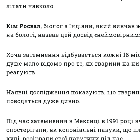
літати навколо.
Кім Росвал
, біолог з Індіани, який вивчав
на болоті, назвав цей досвід «неймовірним»
Хоча затемнення відбувається кожні 18 міс
дуже мало відомо про те, як тварини на ни
реагують.
Наявні дослідження показують, що твари
поводяться дуже дивно.
Під час затемнення в Мексиці в 1991 році в
спостерігали, як колоніальні павуки, що п
кулі, розірвали свої павутини під час