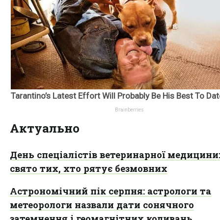
Актуально
День спеціалістів ветеринарної медицини
свято тих, хто рятує безмовних
Астрономічний пік серпня: астрологи та
метеорологи назвали дати сонячного
затемнення і геомагнітних коливань