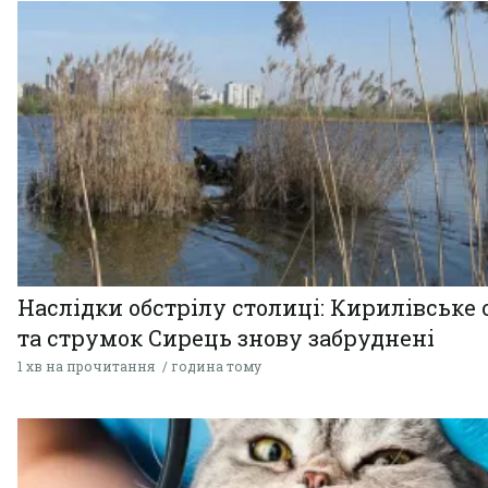
Наслідки обстрілу столиці: Кирилівське 
та струмок Сирець знову забруднені
1 хв на прочитання
година тому