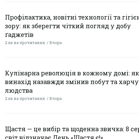
Профілактика, новітні технології та гігіє
зору: як зберегти чіткий погляд у добу
ґаджетів
2 хв на прочитання
Вчора
Кулінарна революція в кожному домі: як
винахід назавжди змінив побут та харч
людства
2 хв на прочитання
Вчора
Щастя — це вибір та щоденна звичка: 8 с
світ відзначає День «Щастя є!»