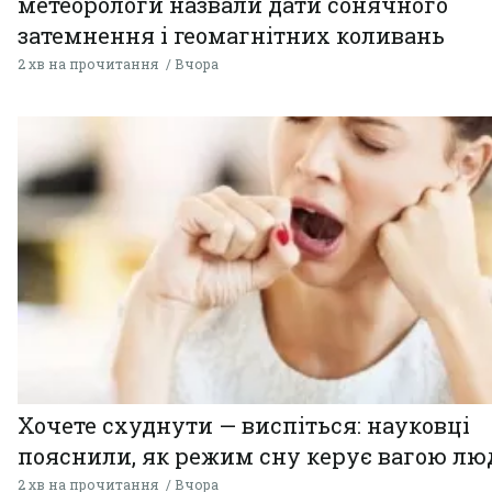
метеорологи назвали дати сонячного
затемнення і геомагнітних коливань
2 хв на прочитання
Вчора
Хочете схуднути — виспіться: науковці
пояснили, як режим сну керує вагою л
2 хв на прочитання
Вчора