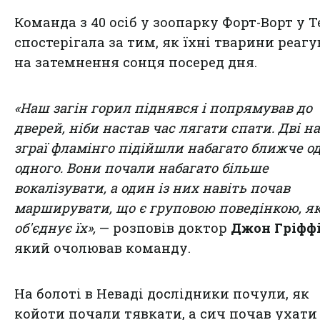
Команда з 40 осіб у зоопарку Форт-Ворт у Т
спостерігала за тим, як їхні тварини реаг
на затемнення сонця посеред дня.
«Наш загін горил піднявся і попрямував до
дверей, ніби настав час лягати спати. Дві н
зграї фламінго підійшли набагато ближче о
одного. Вони почали набагато більше
вокалізувати, а один із них навіть почав
марширувати, що є груповою поведінкою, я
об'єднує їх»,
— розповів доктор
Джон Гріфф
який очолював команду.
На болоті в Неваді дослідники почули, як
койоти почали тявкати, а сич почав ухати 