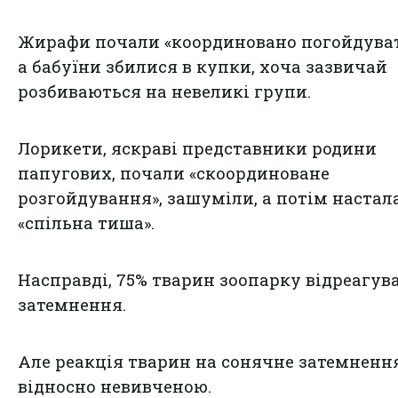
Жирафи почали «координовано погойдуват
а бабуїни збилися в купки, хоча зазвичай
розбиваються на невеликі групи.
Лорикети, яскраві представники родини
папугових, почали «скоординоване
розгойдування», зашуміли, а потім настал
«спільна тиша».
Насправді, 75% тварин зоопарку відреагув
затемнення.
Але реакція тварин на сонячне затемнення
відносно невивченою.