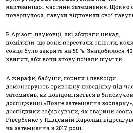
найтемнішої частини затемнення. Щойно 
повернулося, павуки відновили свої павут
В Арізоні науковці, які збирали цикад,
помітили, що вони перестали співати, кол
сонце було закрите на 50 %. Знадобилося 40
хвилин, аби вони знову почали шуміти.
А жирафи, бабуїни, горили і левкоїди
демонструють тривожну поведінку під ча
затемнень, як повідомляється в блискучо
дослідженні «Повне затемнення зоопарку»,
дослідники зафіксували, як тварини зооп
Рівербенкс у Південній Кароліні відреагу
на затемнення в 2017 році.