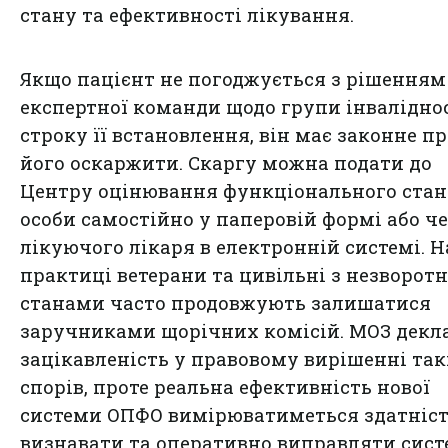
стану та ефективності лікування.
Якщо пацієнт не погоджується з рішенням
експертної команди щодо групи інвалідно
строку її встановлення, він має законне п
його оскаржити. Скаргу можна подати до
Центру оцінювання функціонального стан
особи самостійно у паперовій формі або ч
лікуючого лікаря в електронній системі. Н
практиці ветерани та цивільні з незворот
станами часто продовжують залишатися
заручниками щорічних комісій. МОЗ декл
зацікавленість у правовому вирішенні та
спорів, проте реальна ефективність нової
системи ОПФО вимірюватиметься здатніс
визнавати та оперативно виправляти сист