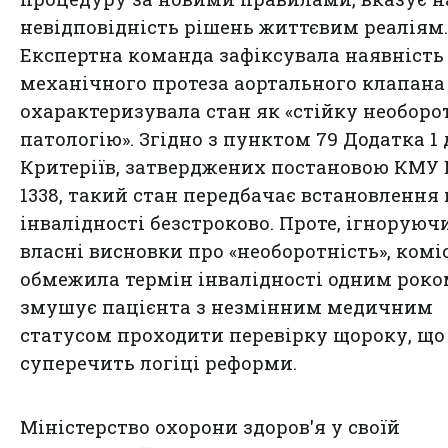
невідповідність рішень життєвим реаліям.
Експертна команда зафіксувала наявність
механічного протеза аортального клапана
охарактеризувала стан як «стійку необоро
патологію». Згідно з пунктом 79 Додатка 1 
Критеріїв, затверджених постановою КМУ
1338, такий стан передбачає встановлення
інвалідності безстроково. Проте, ігноруюч
власні висновки про «необоротність», комі
обмежила термін інвалідності одним роко
змушує пацієнта з незмінним медичним
статусом проходити перевірку щороку, що
суперечить логіці реформи.
Міністерство охорони здоров'я у своїй