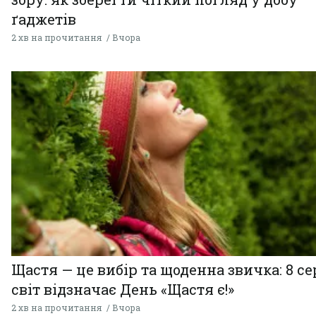
ґаджетів
2 хв на прочитання
Вчора
Щастя — це вибір та щоденна звичка: 8 с
світ відзначає День «Щастя є!»
2 хв на прочитання
Вчора