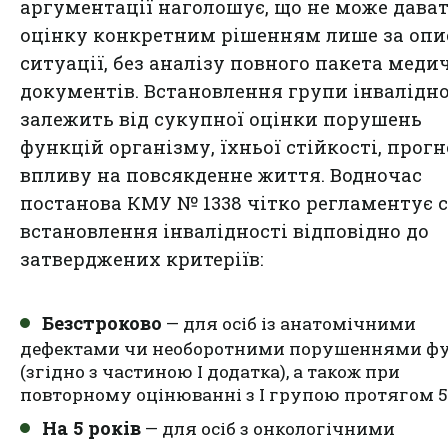
аргументації наголошує, що не може дава
оцінку конкретним рішенням лише за оп
ситуації, без аналізу повного пакета мед
документів. Встановлення групи інвалідно
залежить від сукупної оцінки порушень
функцій організму, їхньої стійкості, прогн
впливу на повсякденне життя. Водночас
постанова КМУ № 1338 чітко регламентує 
встановлення інвалідності відповідно до
затверджених критеріїв:
Безстроково
— для осіб із анатомічними
дефектами чи необоротними порушеннями ф
(згідно з частиною I додатка), а також при
повторному оцінюванні з І групою протягом 5 
На 5 років
— для осіб з онкологічними