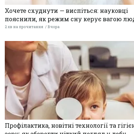
Хочете схуднути — виспіться: науковці
пояснили, як режим сну керує вагою л
2 хв на прочитання
Вчора
Профілактика, новітні технології та гігіє
зору: як зберегти чіткий погляд у добу