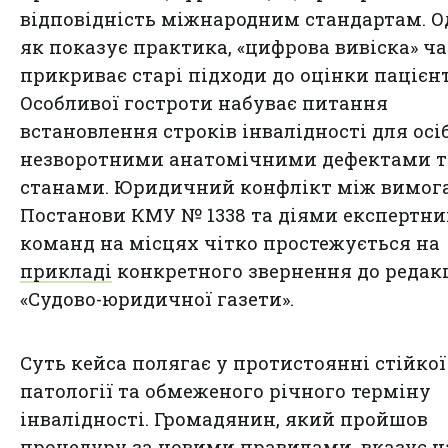
відповідність міжнародним стандартам. О
як показує практика, «цифрова вивіска» ча
прикриває старі підходи до оцінки пацієнт
Особливої гостроти набуває питання
встановлення строків інвалідності для осіб
незворотними анатомічними дефектами т
станами. Юридичний конфлікт між вимог
Постанови КМУ № 1338 та діями експертни
команд на місцях чітко простежується на
прикладі
конкретного звернення до редакц
«Судово-юридичної газети».
Суть кейса полягає у протистоянні стійкої
патології та обмеженого річного терміну
інвалідності. Громадянин, який пройшов
процедуру за новими правилами, вказує н