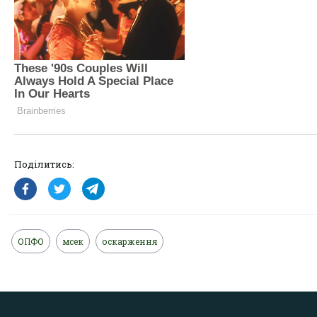
Поділитись:
ОПФО
мсек
оскарження