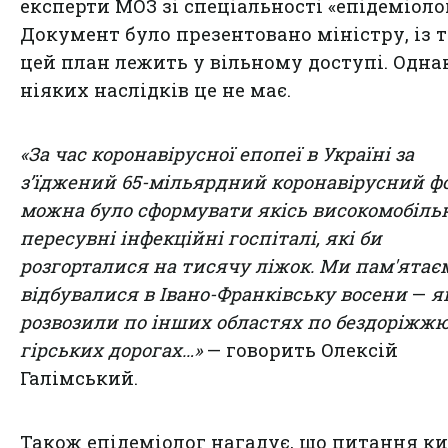
експерти МОЗ зі спеціальності «епідеміолог
Документ було презентовано міністру, із 
цей план лежить у вільному доступі. Одна
ніяких наслідків це не має.
«За час коронавірусної епопеї в Україні за
з’їджений 65-мільярдний коронавірусний ф
можна було сформувати якісь високомобіль
пересувні інфекційні госпіталі, які би
розгорталися на тисячу ліжок. Ми пам'ятає
відбувалися в Івано-Франківську восени
—
я
розвозили по інших областях по бездоріжжю
гірських дорогах…»
— говорить Олексій
Галімський.
Також епідеміолог нагадує, що питання к