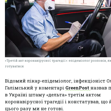
«Третій акт коронавірусної трагедії»: епідеміолог розповів, я
готуватися
Відомий лікар-епідеміолог, інфекціоніст О
Галімський у коментарі
GreenPost
назвав 
в Україні штаму «дельта» третім актом
коронавірусної трагедії і констатував, що 
цього разу ми не готові.