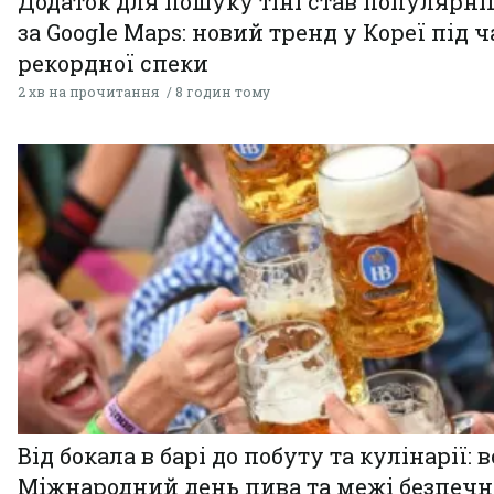
Додаток для пошуку тіні став популярн
за Google Maps: новий тренд у Кореї під ч
рекордної спеки
2 хв на прочитання
8 годин тому
Від бокала в барі до побуту та кулінарії: 
Міжнародний день пива та межі безпечн