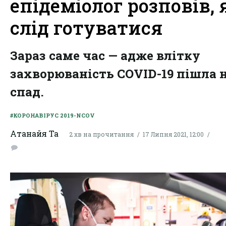
епідеміолог розповів, 
слід готуватися
Зараз саме час — адже влітку
захворюваність COVID-19 пішла 
спад.
#КОРОНАВІРУС 2019-NCOV
Атанайя Та
2 хв на прочитання
17 Липня 2021, 12:00