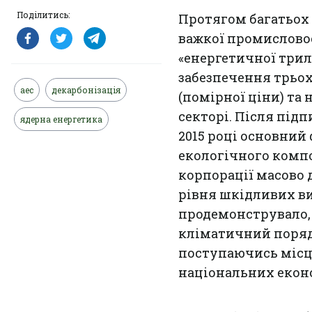
Поділитись:
Протягом багатьох 
важкої промисловос
«енергетичної трил
забезпечення трьох
аес
декарбонізація
(помірної ціни) та
секторі. Після під
ядерна енергетика
2015 році основний 
екологічного компо
корпорації масово 
рівня шкідливих вик
продемонструвало, 
кліматичний поряд
поступаючись місц
національних екон