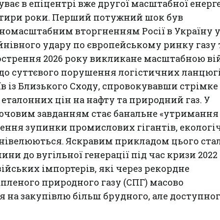
буває в епіцентрі вже другої масштабної енерг
отири роки. Перший потужний шок був
номасштабним вторгненням Росії в Україну у
уйнівного удару по європейському ринку газу 
острення 2026 року викликане масштабною ві
а до суттєвого порушення логістичних ланцюгі
їв із Близького Сходу, спровокувавши стрімке
 еталонних цін на нафту та природний газ. У
ючовим завданням стає банальне «утримання 
ення зупинки промислових гігантів, екологі
 нівелюються. Яскравим прикладом цього ста
и до вугільної генерації під час кризи 2022 
зійських імпортерів, які через рекордне
пленого природного газу (СПГ) масово
 на закупівлю більш брудного, але доступно