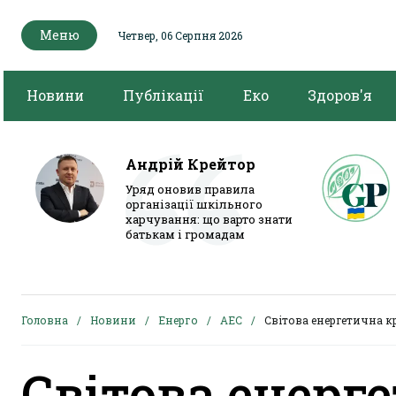
Меню
Четвер, 06 Серпня 2026
Новини
Публікації
Еко
Здоров'я
Андрій Крейтор
Уряд оновив правила
організації шкільного
харчування: що варто знати
батькам і громадам
Головна
Новини
Енерго
АЕС
Світова енергетична к
Світова енерг