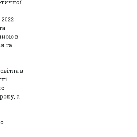
етичної
 2022
та
йною в
в та
світла в
чні
ло
року, а
го