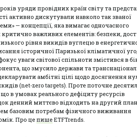
років уряди провідних країн світу та предст
ті активно дискутували навколо так званої
еми» — концепції, яка вимагає одночасного
 критично важливих елементів: безпеки, дос
 низького рівня викидів вуглецю в енергетич
писання історичної Паризької кліматичної уго
фокус уваги світової спільноти змістився в бі
нента, що змусило держави та транснаціонал
декларувати амбітні цілі щодо досягнення ну
идів (net-zero targets). Проте поточне десяти
що в умовах реального дефіциту ресурсів
ок денний миттєво відходить на другий план
ем базовим потребам фізичного виживання
омік. Про це
пише
ETFTrends.