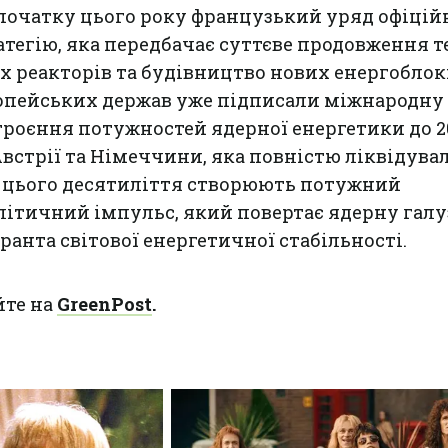
початку цього року французький уряд офіцій
атегію, яка передбачає суттєве продовження т
х реакторів та будівництво нових енергоблокі
ропейських держав уже підписали міжнародну
роєння потужностей ядерної енергетики до 2
встрії та Німеччини, яка повністю ліквідувал
и цього десятиліття створюють потужний
ітичний імпульс, який повертає ядерну галу
ранта світової енергетичної стабільності.
йте на
GreenPost
.