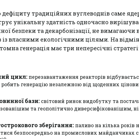
 дефіциту традиційних вуглеводнів саме яде
трує унікальну здатність одночасно вирішув
ної безпеки та декарбонізації, не вимагаючи 
 із власними екологічними цілями. На відмін
атомна генерація має три непересічні стратег
ий цикл:
перезавантаження реакторів відбуваєть
що робить генерацію незалежною від щоденних цінов
овинної бази:
світовий ринок видобутку та поста
озованішим та геополітично диверсифікованішим, н
острокового зберігання:
паливо на кілька років 
атися безпосередньо на промислових майданчиках 