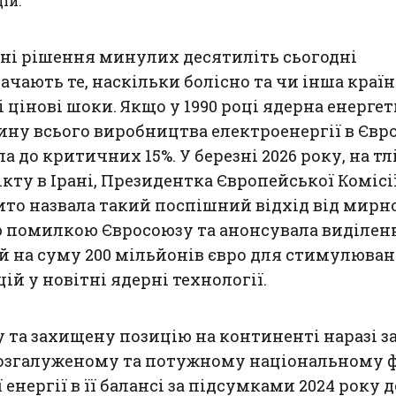
ій.
ні рішення минулих десятиліть сьогодні
ачають те, наскільки болісно та чи інша країн
 цінові шоки. Якщо у 1990 році ядерна енерге
ину всього виробництва електроенергії в Євро
ла до критичних 15%. У березні 2026 року, на тл
кту в Ірані, Президентка Європейської Комісі
ито назвала такий поспішний відхід від мирн
ю помилкою Євросоюзу та анонсувала виділен
й на суму 200 мільйонів євро для стимулюва
й у новітні ядерні технології.
та захищену позицію на континенті наразі з
розгалуженому та потужному національному 
 енергії в її балансі за підсумками 2024 року 