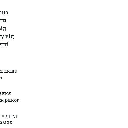
рна
ати
від
у від
ічні
ся лише
их
чання
іж ринок
наперед
самих