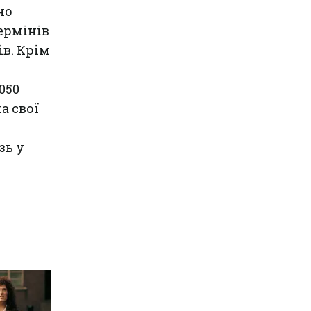
но
ермінів
в. Крім
050
а свої
зь у