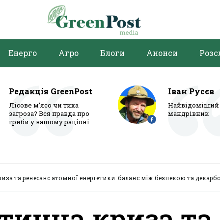
Енерго
Агро
Блоги
Анонси
Розс
Редакція GreenPost
Іван Русєв
Лісове м’ясо чи тиха
Найвідоміший 
загроза? Вся правда про
мандрівник
гриби у вашому раціоні
риза та ренесанс атомної енергетики: баланс між безпекою та декарб
етична криза та