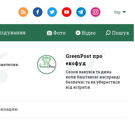
Укр
лідування
Фото
Відео
Пошук
GreenPost про
екофуд
метелик-
Сезон кавунів та динь:
коли баштанові насправді
безпечні та як уберегтися
від нітратів
онізацією