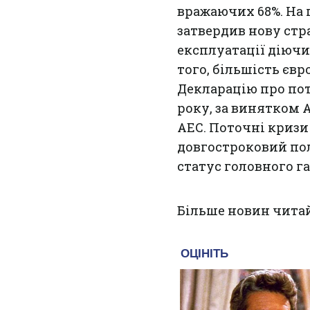
вражаючих 68%. На 
затвердив нову стр
експлуатації діючи
того, більшість єв
Декларацію про пот
року, за винятком А
АЕС. Поточні криз
довгостроковий пол
статус головного га
Більше новин чита