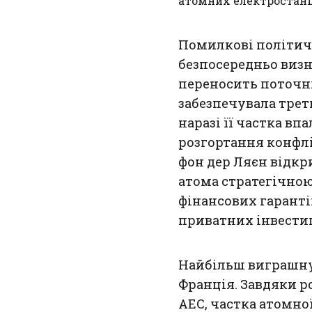
атомних електростанц
Помилкові політич
безпосередньо визн
переносить поточні
забезпечувала трет
наразі її частка впа
розгортання конфлі
фон дер Ляєн відкр
атома стратегічно
фінансових гаранті
приватних інвестиці
Найбільш виграшну 
Франція. Завдяки 
АЕС, частка атомної