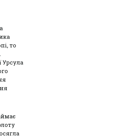
а
тика
пі, то
і
ї Урсула
ого
ня
ння
аймає
флоту
досягла