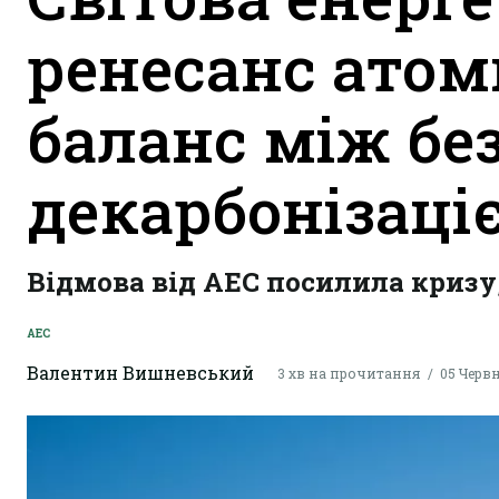
ренесанс атом
баланс між бе
декарбонізаці
Відмова від АЕС посилила кризу
АЕС
Валентин Вишневський
3 хв на прочитання
05 Червн