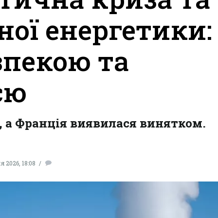
ної енергетики:
зпекою та
єю
, а Франція виявилася винятком.
я 2026, 18:08