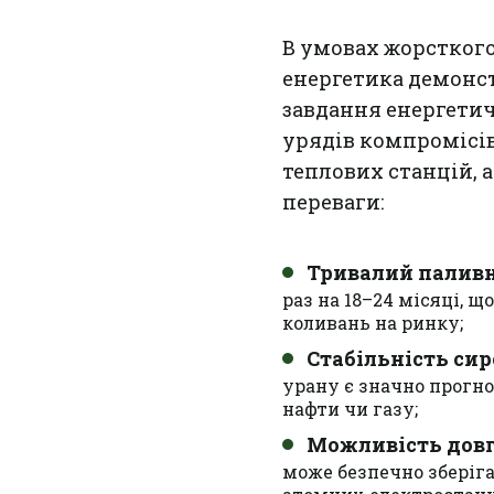
В умовах жорсткого
енергетика демонс
завдання енергетич
урядів компромісів
теплових станцій, 
переваги:
Тривалий паливн
раз на 18–24 місяці, 
коливань на ринку;
Стабільність сир
урану є значно прогн
нафти чи газу;
Можливість довг
може безпечно зберіг