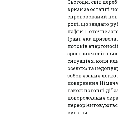
Сьогодні світ пере
кризи за останні ч
спровокований пов
році, що завдало р
нафти. Поточне заг
Ірані, яка призвел
потоків енергоносі
зростання світових
ситуаціях, коли кл
оселях» та недопущ
зобов'язання легко
повернення Німеччин
також поточні дії а
подорожчання скра
переорієнтовуються
вугілля.