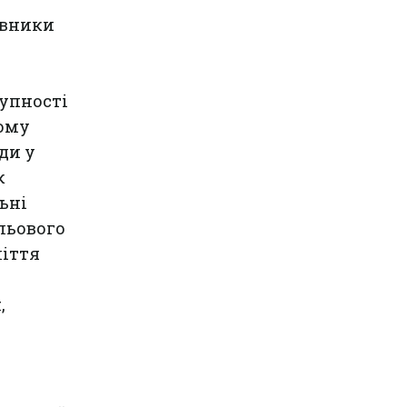
авники
тупності
ному
ди у
к
ьні
льового
ліття
,