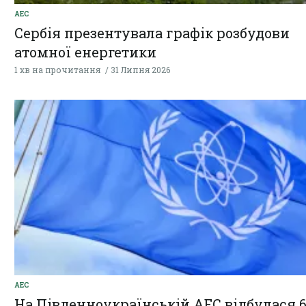
АЕС
Сербія презентувала графік розбудови
атомної енергетики
1 хв на прочитання
31 Липня 2026
АЕС
На Південноукраїнській АЕС відбулася 