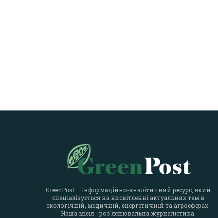
GreenPost — інформаційно-аналітичний ресурс, який
спеціалізується на висвітленні актуальних тем в
екологічній, медичній, енергетичній та агросферах.
Наша місія - роз`яснювальна журналістика.