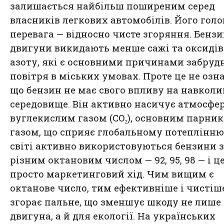
залишається найбільш поширеним серед
власників легкових автомобілів. Його гол
перевага — відносно чисте згоряння. Бензи
двигуни викидають менше сажі та оксидів
азоту, які є основними причинами забруд
повітря в міських умовах. Проте це не озна
що бензин не має свого впливу на навкол
середовище. Він активно насичує атмосфе
вуглекислим газом (CO₂), основним парни
газом, що сприяє глобальному потеплінню
світі активно використовуються бензини з
різним октановим числом — 92, 95, 98 — і ц
просто маркетинговий хід. Чим вищим є
октанове число, тим ефективніше і чистіш
згорає пальне, що зменшує шкоду не лише
двигуна, а й для екології. На українських