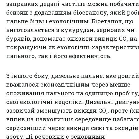
заправках дедалі частіше можна побачит
бензин з додаванням біоетанолу, який роб
пальне більш екологічним. Біоетанол, що
виготовляється з кукурудзи, зернових чи
буряків, допомагає знизити викиди CO₂ на 
покращуючи як екологічні характеристик
пального, так і його ефективність.
З іншого боку, дизельне пальне, яке довгий
вважалося економічнішим через менше
споживання пального на одиницю пробігу,
свої екологічні недоліки. Дизельні двигун
зазвичай зменшують викиди CO₂, проте їхн
вплив на навколишнє середовище набагат
серйозніший через викиди сажі та оксидів
азоту. Ці речовини є основними