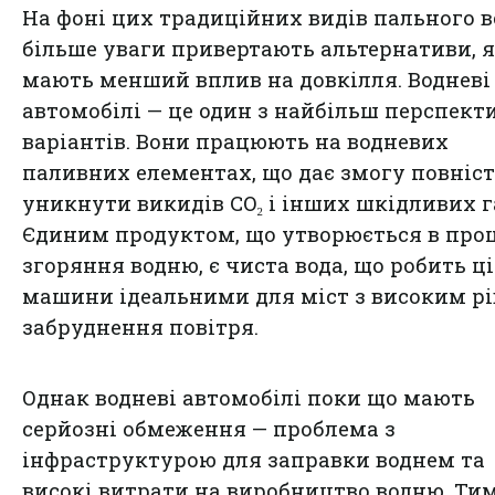
На фоні цих традиційних видів пального в
більше уваги привертають альтернативи, я
мають менший вплив на довкілля. Водневі
автомобілі — це один з найбільш перспект
варіантів. Вони працюють на водневих
паливних елементах, що дає змогу повніс
уникнути викидів CO₂ і інших шкідливих га
Єдиним продуктом, що утворюється в проц
згоряння водню, є чиста вода, що робить ці
машини ідеальними для міст з високим р
забруднення повітря.
Однак водневі автомобілі поки що мають
серйозні обмеження — проблема з
інфраструктурою для заправки воднем та
високі витрати на виробництво водню. Тим