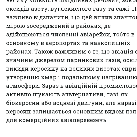
велику кількість шкідливих речовин, зок
оксидів азоту, вуглекислого газу та сажі. 
важливо відзначити, що цей вплив значн
мірою зосереджений в районах, де
здійснюються численні авіарейси, тобто в
основному в аеропортах та навколишніх
районах. Також важливим є те, що авіація 
значним джерелом парникових газів, оскі
викиди керосину на великих висотах спр
утворенню хмар і подальшому нагріванн
атмосфери. Зараз в авіаційній промислово
активно шукають альтернативи, такі як
біокеросин або водневі двигуни, але наразі
керосин залишається основним видом пал
для комерційних авіаперевезень.