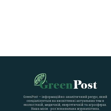
GreenPost — інформаційно-аналітичний ресурс, який
спеціалізується на висвітленні актуальних тем в
екологічній, медичній, енергетичній та агросферах.
Наша місія - роз`яснювальна журналістика.