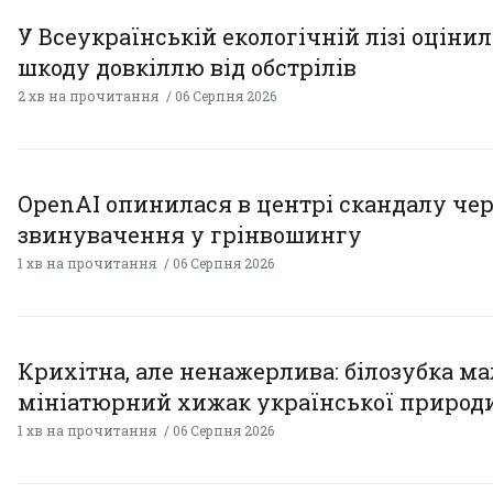
У Всеукраїнській екологічній лізі оціни
шкоду довкіллю від обстрілів
2 хв на прочитання
06 Серпня 2026
OpenAI опинилася в центрі скандалу чер
звинувачення у грінвошингу
1 хв на прочитання
06 Серпня 2026
Крихітна, але ненажерлива: білозубка ма
мініатюрний хижак української природ
1 хв на прочитання
06 Серпня 2026