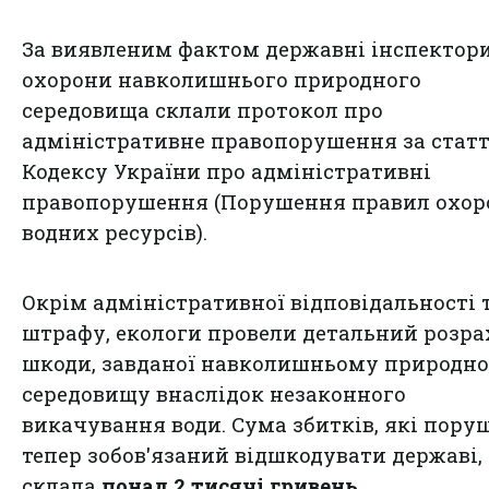
За виявленим фактом державні інспектори
охорони навколишнього природного
середовища склали протокол про
адміністративне правопорушення за статт
Кодексу України про адміністративні
правопорушення (Порушення правил охор
водних ресурсів).
Окрім адміністративної відповідальності 
штрафу, екологи провели детальний розр
шкоди, завданої навколишньому природн
середовищу внаслідок незаконного
викачування води. Сума збитків, які пор
тепер зобов'язаний відшкодувати державі,
склала
понад 2 тисячі гривень
.