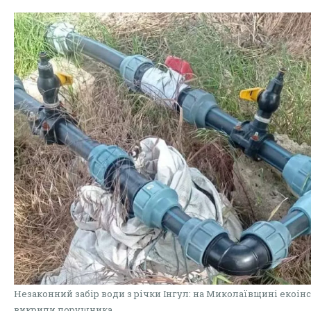
Незаконний забір води з річки Інгул: на Миколаївщині екоін
викрили порушника