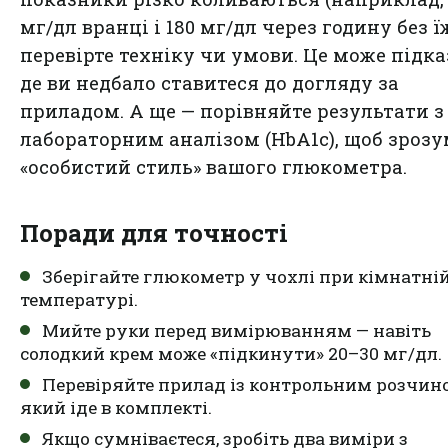
мг/дл вранці і 180 мг/дл через годину без їж
перевірте техніку чи умови. Це може підка
де ви недбало ставитеся до догляду за
приладом. А ще — порівняйте результати з
лабораторним аналізом (HbA1c), щоб зрозу
«особистий стиль» вашого глюкометра.
Поради для точності
Зберігайте глюкометр у чохлі при кімнатні
температурі.
Мийте руки перед вимірюванням — навіть
солодкий крем може «підкинути» 20–30 мг/дл.
Перевіряйте прилад із контрольним розчин
який іде в комплекті.
Якщо сумніваєтеся, зробіть два виміри з