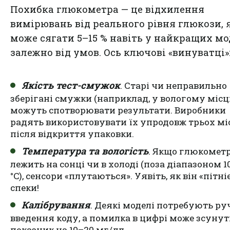
Похибка глюкометра — це відхилення
вимірювань від реального рівня глюкози, 
може сягати 5–15 % навіть у найкращих мо
залежно від умов. Ось ключові «винуватці»
Якість тест-смужок
. Старі чи неправильно
зберігані
смужки
(наприклад, у вологому місц
можуть спотворювати результати. Виробники
радять використовувати їх упродовж трьох мі
після відкриття упаковки.
Температура та вологість
. Якщо глюкомет
лежить на сонці чи в холоді (поза діапазоном 1
°C), сенсори «плутаються». Уявіть, як він «пітніє
спеки!
Калібрування
. Деякі моделі потребують ру
введення коду, а помилка в цифрі може зсуну
показник на 10–20 мг/дл.