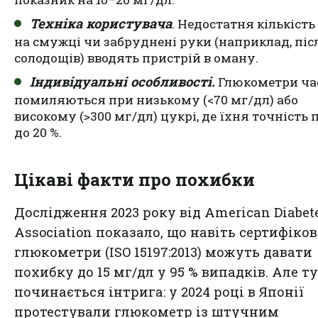
Техніка користувача
. Недостатня кількість
на смужці чи забруднені руки (наприклад, піс
солодощів) вводять пристрій в оману.
Індивідуальні особливості.
Глюкометри ча
помиляються при низькому (<70 мг/дл) або
високому (>300 мг/дл) цукрі, де їхня точність 
до 20 %.
Цікаві факти про похибки
Дослідження 2023 року від American Diabet
Association показало, що навіть сертифіков
глюкометри (ISO 15197:2013) можуть давати
похибку до 15 мг/дл у 95 % випадків. Але т
починається інтрига: у 2024 році в Японії
протестували глюкометр із штучним