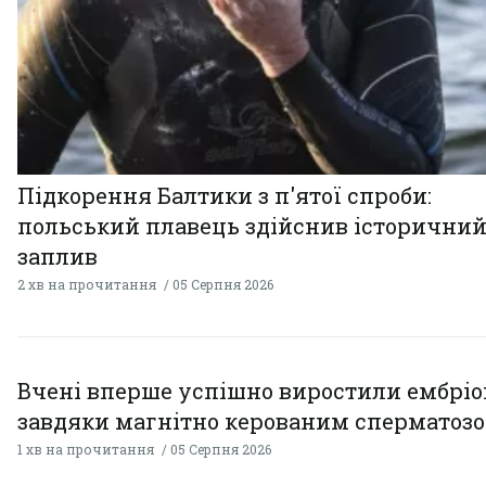
Підкорення Балтики з п'ятої спроби:
польський плавець здійснив історични
заплив
2 хв на прочитання
05 Серпня 2026
Вчені вперше успішно виростили ембрі
завдяки магнітно керованим сперматоз
1 хв на прочитання
05 Серпня 2026