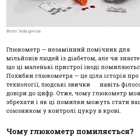
Фото: loda.gov.ua
Глюкометр — незамінний помічник для
мільйонів людей із діабетом, але чи знаєте
що ці маленькі пристрої іноді помиляютьс
Похибки глюкометра — це ціла історія про
технології, людські звички навіть філос
довіри до цифр. Отже, чому глюкометр мо
збрехати і як ці помилки можуть стати в
союзником у контролі цукру в крові.
Чому глюкометр помиляється?