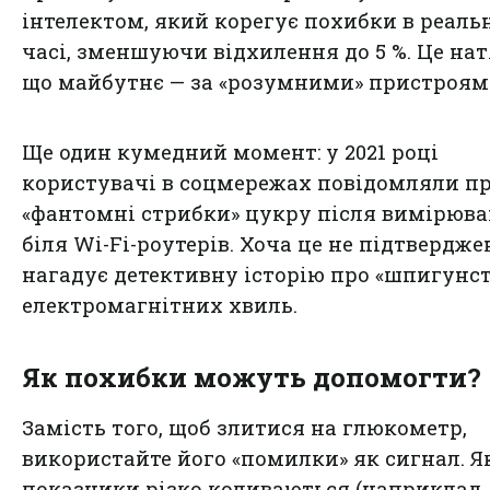
інтелектом, який корегує похибки в реал
часі, зменшуючи відхилення до 5 %. Це нат
що майбутнє — за «розумними» пристроям
Ще один кумедний момент: у 2021 році
користувачі в соцмережах повідомляли п
«фантомні стрибки» цукру після вимірюв
біля Wi-Fi-роутерів. Хоча це не підтвердже
нагадує детективну історію про «шпигунст
електромагнітних хвиль.
Як похибки можуть допомогти?
Замість того, щоб злитися на глюкометр,
використайте його «помилки» як сигнал. 
показники різко коливаються (наприклад, 