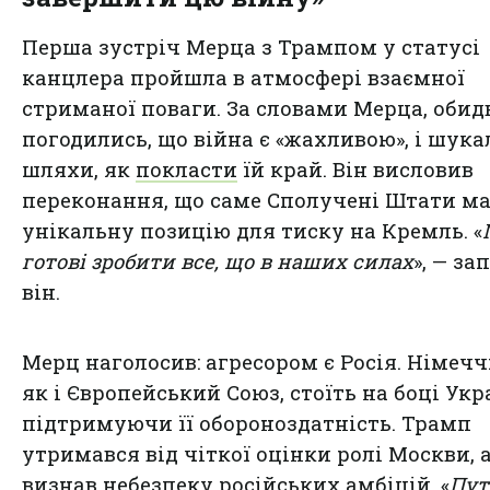
Перша зустріч Мерца з Трампом у статусі
канцлера пройшла в атмосфері взаємної
стриманої поваги. За словами Мерца, обид
погодились, що війна є «жахливою», і шука
шляхи, як
покласти
їй край. Він висловив
переконання, що саме Сполучені Штати м
унікальну позицію для тиску на Кремль. «
готові зробити все, що в наших силах
», — за
він.
Мерц наголосив: агресором є Росія. Німечч
як і Європейський Союз, стоїть на боці Укр
підтримуючи її обороноздатність. Трамп
утримався від чіткої оцінки ролі Москви, 
визнав небезпеку російських амбіцій. «
Пут