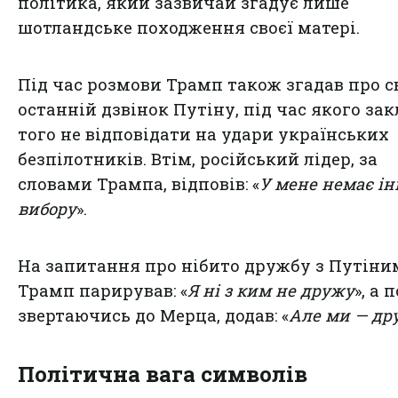
політика, який зазвичай згадує лише
шотландське походження своєї матері.
Під час розмови Трамп також згадав про с
останній дзвінок Путіну, під час якого за
того не відповідати на удари українських
безпілотників. Втім, російський лідер, за
словами Трампа, відповів: «
У мене немає і
вибору
».
На запитання про нібито дружбу з Путіни
Трамп парирував: «
Я ні з ким не дружу
», а 
звертаючись до Мерца, додав: «
Але ми — дру
Політична вага символів