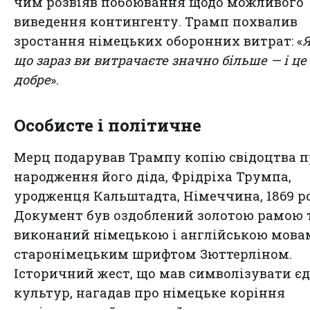
чим розвіяв побоювання щодо можливого
виведення контингенту. Трамп похвалив
зростання німецьких оборонних витрат: «
Я
що зараз ви витрачаєте значно більше — і це
добре
».
Особисте і політичне
Мерц подарував Трампу копію свідоцтва п
народження його діда, Фрідріха Трумпа,
уродженця Кальштадта, Німеччина, 1869 р
Документ був оздоблений золотою рамою 
виконаний німецькою і англійською мова
старонімецьким шрифтом Зюттерліном.
Історичний жест, що мав символізувати єд
культур, нагадав про німецьке коріння