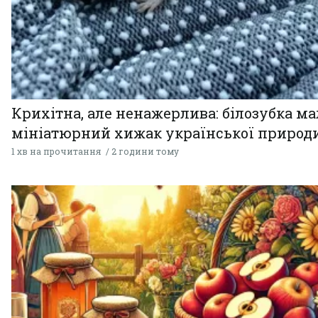
Крихітна, але ненажерлива: білозубка ма
мініатюрний хижак української природ
1 хв на прочитання
2 години тому