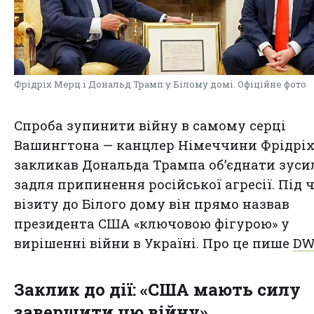
Фрідріх Мерц і Дональд Трамп у Білому домі. Офіційне фото
Спроба зупинити війну в самому серці
Вашингтона — канцлер Німеччини Фрідрі
закликав Дональда Трампа об’єднати зуси
задля припинення російської агресії. Під 
візиту до Білого дому він прямо назвав
президента США «ключовою фігурою» у
вирішенні війни в Україні. Про це пише
D
Заклик до дії: «США мають силу
завершити цю війну»