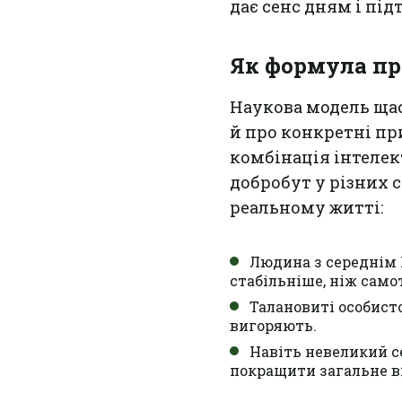
дає сенс дням і під
Як формула пр
Наукова модель щас
й про конкретні пр
комбінація інтелек
добробут у різних 
реальному житті:
Людина з середнім 
стабільніше, ніж самот
Талановиті особист
вигоряють.
Навіть невеликий с
покращити загальне в