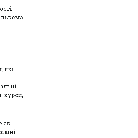
ості
кількома
, які
іальні
, курси,
е як
рішні