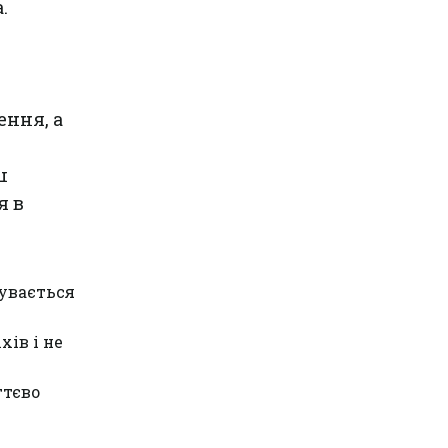
.
ення, а
ш
я в
чувається
хів і не
ттєво