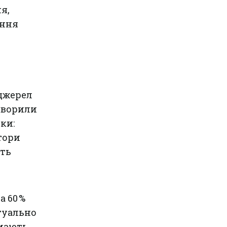
я,
ення
 джерел
створили
ки:
тори
сть
 60 %
ктуально
 мають