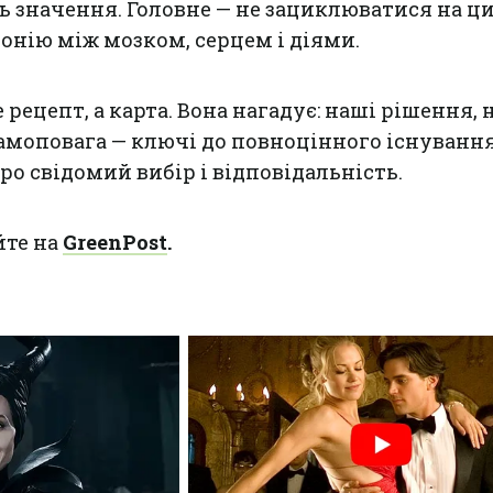
ь значення. Головне — не зациклюватися на ци
онію між мозком, серцем і діями.
рецепт, а карта. Вона нагадує: наші рішення, 
амоповага — ключі до повноцінного існування
ро свідомий вибір і відповідальність.
йте на
GreenPost
.