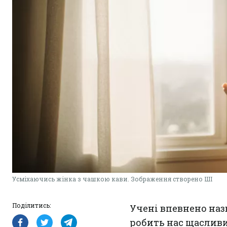
Усміхаючись жінка з чашкою кави. Зображення створено ШІ
Поділитись:
Учені впевнено наз
робить нас щаслив