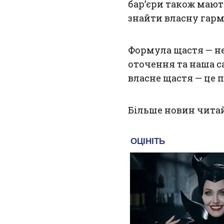
бар’єри також мают
знайти власну гарм
Формула щастя — не 
оточення та наша с
власне щастя — це п
Більше новин чита