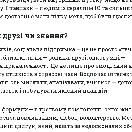
у. І навпаки — людям із середнім IQ та сильни
м достатньо мати чітку мету, щоб бути щасл
 друзі чи знання?
иків, соціальна підтримка — це не просто «гу
: близькі люди — родина, друзі, однодумці —
я приналежності. Це не лише про емоційний 
у стійкість в стресові часи. Водночас інтелек
тність мислити, аналізувати, вчитися — доп
асток і побудувати якісний план дій.
 формули — в третьому компоненті: сенсі жит
бота за покликанням, любов, волонтерство. Ме
шній двигун, який, навіть за недосконалих об