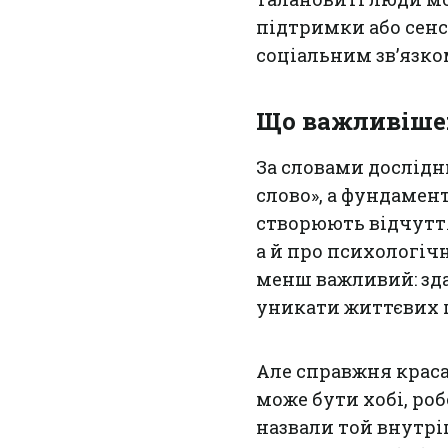
підтримки або сенс
соціальним зв’язко
Що важливіше:
За словами дослідн
слово», а фундамент
створюють відчутт
а й про психологічн
менш важливий: зда
уникати життєвих п
Але справжня краса
може бути хобі, ро
назвали той внутрі