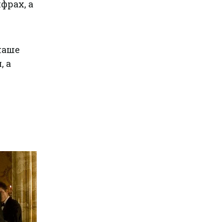
фрах, а
наше
, а