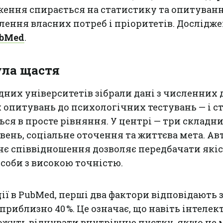
дження спирається на статистику та опитуванн
лення власних потреб і пріоритетів. Дослідж
bMed
.
ула щастя
дних університетів зібрали дані з численних
х опитувань до психологічних тестувань — і 
ься в просте рівняння. У центрі — три складни
вень, соціальне оточення та життєва мета. Ав
хнє співвідношення дозволяє передбачати які
соби з високою точністю.
ї в PubMed, перші два фактори відповідають за
за приблизно 40 %. Це означає, що навіть інтеле
ожуть відчувати внутрішню пустку, якщо не