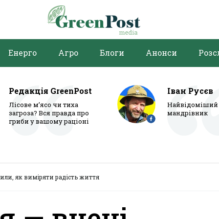
Енерго
Агро
Блоги
Анонси
Розс
Редакція GreenPost
Іван Русєв
Лісове м’ясо чи тиха
Найвідоміший 
загроза? Вся правда про
мандрівник
гриби у вашому раціоні
или, як виміряти радість життя
я — вчені