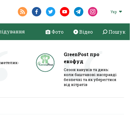
Укр
лідування
Фото
Відео
Пошук
GreenPost про
екофуд
метелик-
Сезон кавунів та динь:
коли баштанові насправді
безпечні та як уберегтися
від нітратів