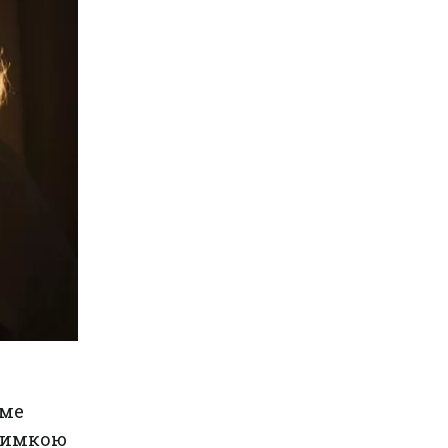
аме
тримкою