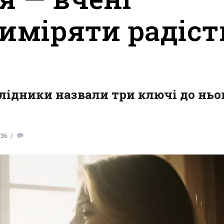
виміряти радіст
слідники назвали три ключі до ньо
:36