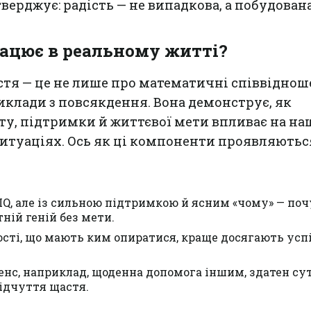
тверджує: радість — не випадкова, а побудована
ацює в реальному житті?
тя — це не лише про математичні співвіднош
иклади з повсякдення. Вона демонструє, як
ту, підтримки й життєвої мети впливає на на
ситуаціях. Ось як ці компоненти проявляютьс
IQ, але із сильною підтримкою й ясним «чому» — по
ній геній без мети.
ості, що мають ким опиратися, краще досягають успі
енс, наприклад, щоденна допомога іншим, здатен су
ідчуття щастя.