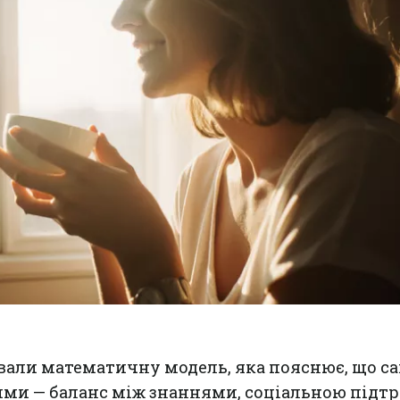
вали математичну модель, яка пояснює, що с
ими — баланс між знаннями, соціальною під