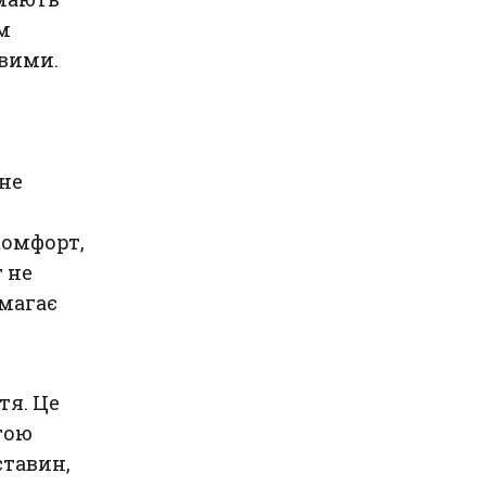
м
ивими.
чне
комфорт,
т не
омагає
тя. Це
тою
ставин,