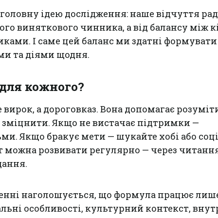
 головну ідею дослідження: наше відчуття рад
ного виняткового чинника, а від балансу між 
ами. І саме цей баланс ми здатні формувати
и та діями щодня.
 для кожного?
вирок, а дороговказ. Вона допомагає розуміти
о зміцнити. Якщо не вистачає підтримки —
ьми. Якщо бракує мети — шукайте хобі або соц
кт можна розвивати регулярно — через читання
дання.
женні наголошується, що формула працює лиш
альні особливості, культурний контекст, внут