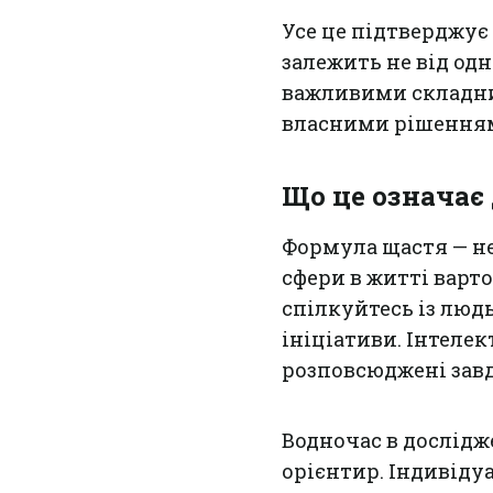
Усе це підтверджує
залежить не від од
важливими складник
власними рішенням
Що це означає
Формула щастя — не 
сфери в житті варт
спілкуйтесь із люд
ініціативи. Інтеле
розповсюджені зав
Водночас в дослід
орієнтир. Індивіду