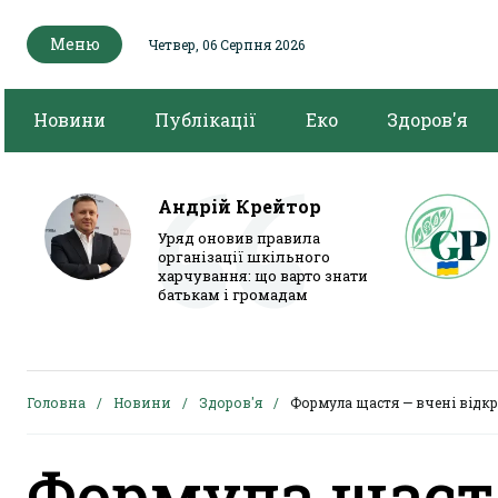
Меню
Четвер, 06 Серпня 2026
Новини
Публікації
Еко
Здоров'я
Андрій Крейтор
Уряд оновив правила
організації шкільного
харчування: що варто знати
батькам і громадам
Головна
Новини
Здоров'я
Формула щастя — вчені відкр
Формула щаст