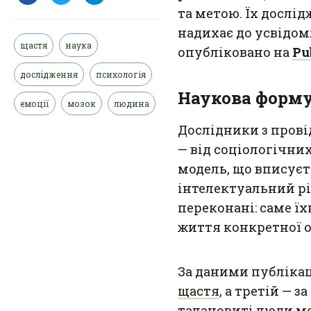
та метою. Їх дослі
надихає до усвідом
щастя
наука
опубліковано на
Pu
дослідження
психологія
Наукова форм
емоції
мозок
людина
Дослідники з прові
— від соціологічни
модель, що вписуєт
інтелектуальний рі
переконані: саме ї
життя конкретної о
За даними публікаці
щастя
, а третій — 
талановиті люди м