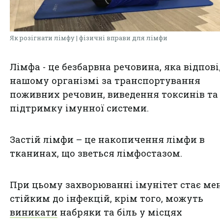
Як розігнати лімфу | фізичні вправи для лімфи
Лімфа - це безбарвна речовина, яка відпові
нашому організмі за транспортування
поживних речовин, виведення токсинів та
підтримку імунної системи.
Застій лімфи – це накопичення лімфи в
тканинах, що зветься лімфостазом.
При цьому захворюванні імунітет стає м
стійким до інфекцій, крім того, можуть
виникати
набряки та біль у місцях