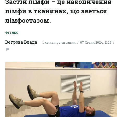
Застій лімфи – це накопичення
лімфи в тканинах, що зветься
лімфостазом.
ФІТНЕС
Вєтрова Влада
1 хв на прочитання
07 Січня 2024, 21:15