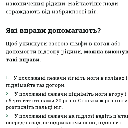
накопичення рідини. Найчастіше люди
страждають від набряклості ніг.
Які вправи допомагають?
Щоб уникнути застою лімфи в ногах або
допомогти відтоку рідини,
можна викону
такі вправи.
У положенні лежачи зігніть
ноги в колінах і
піднімайте таз догори.
У положенні лежачи підніміть ноги вгору і
обертайте стопами 20 разів. Стільки ж разів сти
розтисніть пальці ніг.
У положенні лежачи на підлозі ведіть п’ят
вперед-назад, не відриваючи їх від підлоги і