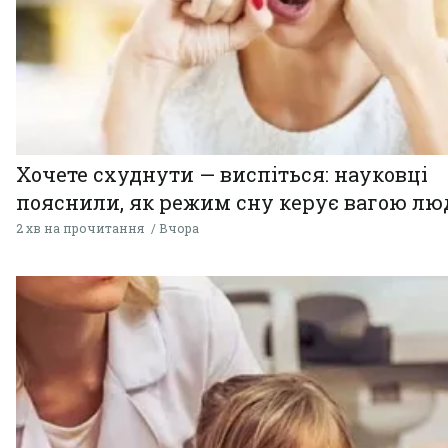
Хочете схуднути — виспіться: науковці
пояснили, як режим сну керує вагою л
2 хв на прочитання
Вчора