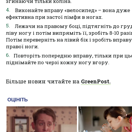
згинаючи тільки коліна.
Виконайте вправу «велосипед» – вона дуже
ефективна при застої лімфи в ногах.
Лежачи на правому боці, підтягніть до гру
ліву ногу і потім випряміть її, зробіть 8-10 разі
Потім переверніть на лівий бік і зробіть
вправ
у
правої ноги.
Повторіть попередню вправу, тільки при ц
піднімайте по черзі кожну ногу вгору.
Більше новин читайте на
GreenPost.