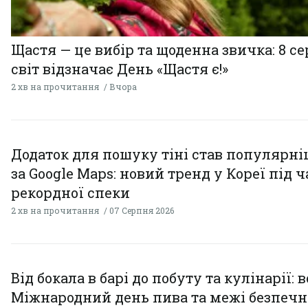
Щастя — це вибір та щоденна звичка: 8 с
світ відзначає День «Щастя є!»
2 хв на прочитання
Вчора
Додаток для пошуку тіні став популярн
за Google Maps: новий тренд у Кореї під ч
рекордної спеки
2 хв на прочитання
07 Серпня 2026
Від бокала в барі до побуту та кулінарії: 
Міжнародний день пива та межі безпечн