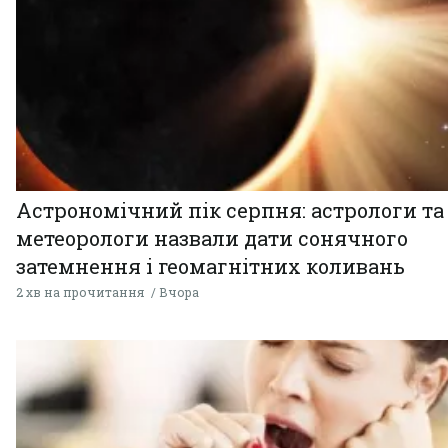
Астрономічний пік серпня: астрологи та
метеорологи назвали дати сонячного
затемнення і геомагнітних коливань
2 хв на прочитання
Вчора