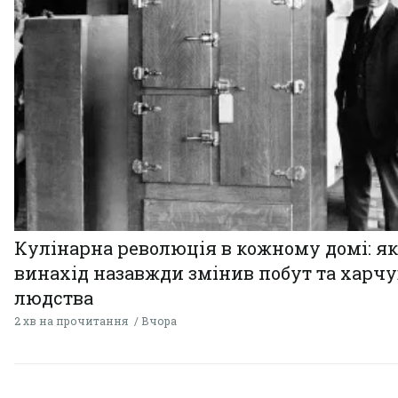
Кулінарна революція в кожному домі: як
винахід назавжди змінив побут та харч
людства
2 хв на прочитання
Вчора