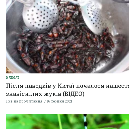
КЛІМАТ
Після паводків у Китаї почалося нашест
знавіснілих жуків (ВІДЕО)
1 хв на прочитання
16 Серпня 2021