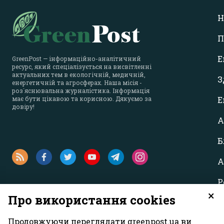
Н
П
Е
GreenPost — інформаційно-аналітичний
ресурс, який спеціалізується на висвітленні
актуальних тем в екологічній, медичній,
З
енергетичній та агросферах. Наша місія -
роз`яснювальна журналістика. Інформація
має бути цікавою та корисною. Дякуємо за
Е
довіру!
А
Б
А
Р
×
Про використання cookies
Продовжуючи переглядати greenpost.ua ви