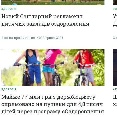
ЗДОРОВ'Я
ВИ
Новий Санітарний регламент
У
дитячих закладів оздоровлення
Д
4 хв на прочитання
03 Червня 2026
2 
ЗДОРОВ'Я
АГ
Майже 77 млн грн з держбюджету
Щ
спрямовано на путівки для 4,8 тисяч
х
дітей через програму єОздоровлення