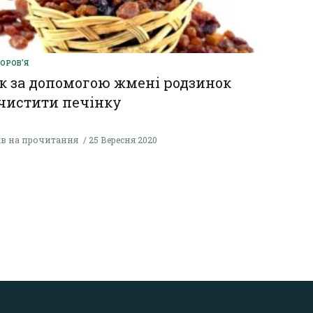
ОРОВ'Я
к за допомогою жмені родзинок
чистити печінку
хв на прочитання
25 Вересня 2020