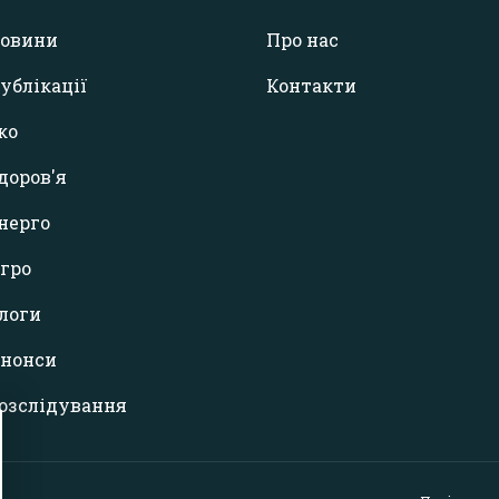
овини
Про нас
ублікації
Контакти
ко
доров'я
нерго
гро
логи
нонси
озслідування