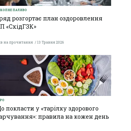
КОПНЕ ПАЛИВО
ряд розгортає план оздоровлення
П «СхідГЗК»
хв на прочитання
13 Травня 2026
РО
о покласти у «тарілку здорового
арчування»: правила на кожен день