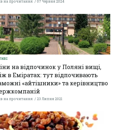
хв на прочитання
07 Червня 2024
ТНЕС
іни на відпочинок у Поляні вищі,
іж в Еміратах: тут відпочивають
аможні «айтішники» та керівництво
ержкомпаній
хв на прочитання
23 Липня 2021