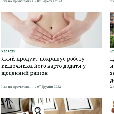
1 хв на прочитання
02 Вересня 2024
3 
ХВОРОБИ
ФІ
Який продукт покращує роботу
Ц
кишечника, його варто додати у
н
щоденний раціон
з
д
1 хв на прочитання
07 Грудня 2022
2 