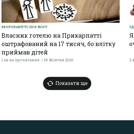
#КОРОНАВІРУС 2019-NCOV
ЗД
Власник готелю на Прикарпатті
Я
оштрафований на 17 тисяч, бо влітку
о
приймав дітей
1 хв на прочитання
08 Жовтня 2020
2 
Показати ще