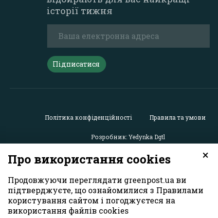
історії тижня
Підписатися
Політика конфіденційності
Правила та умови
Розробник: Yedynka Dgtl
×
Про використання cookies
Усі права захищені. Матеріали із сайту
«GreenPost»
можу
використовуватися іншими користувачами безкоштовн
Продовжуючи переглядати greenpost.ua ви
обов’язковим активним гіперпосиланням на
підтверджуєте, що ознайомилися з Правилами
https://greenpost.ua
, розміщеним у першому абзаці матер
користування сайтом і погоджуєтеся на
Також активне гіперпосилання на сайт
greenpost.ua
необ
використання файлів cookies
разі використання частини матеріалу. Відповідальність